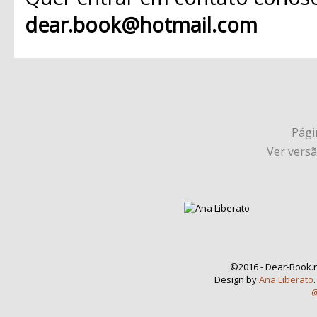
dear.book@hotmail.com
Págin
Ver vers
©2016 - Dear-Book.n
Design by
Ana Liberato
@