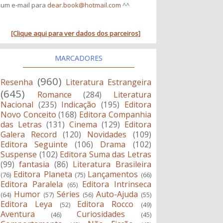
um e-mail para
dear.book@hotmail.com
^^
[Clique aqui para ver dados dos parceiros]
MARCADORES
(960)
Resenha
Literatura Estrangeira
(645)
Romance
(284)
Literatura
Nacional
(235)
Indicação
(195)
Editora
Novo Conceito
(168)
Editora Companhia
das Letras
(131)
Cinema
(129)
Editora
Galera Record
(120)
Novidades
(109)
Editora Seguinte
(106)
Drama
(102)
Suspense
(102)
Editora Suma das Letras
(99)
fantasia
(86)
Literatura Brasileira
Editora Planeta
Lançamentos
(76)
(75)
(66)
Editora Paralela
Editora Intrinseca
(65)
Humor
Séries
Auto-Ajuda
(64)
(57)
(56)
(55)
Editora Leya
Editora Rocco
(52)
(49)
Aventura
Curiosidades
(46)
(45)