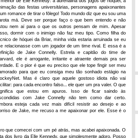
 melhor de Elle Kennedy: a adrenalina dos jogos de hóquei, a
nimação das festas universitárias, personagens apaixonantes
 um romance de tirar o fôlego! Todo mundo diz que eu sou uma
arota má. Deve ser porque faço o que bem entendo e não
stou nem aí para o que os outros pensam de mim. Apesar
isso, dormir com o inimigo não faz meu tipo. Como filha do
écnico de hóquei da Briar, minha vida estaria arruinada se eu
e relacionasse com um jogador de um time rival. E essa é a
efinição de Jake Connelly. Estrela e capitão do time de
arvard, ele é arrogante, irritante e atraente demais pra ser
erdade. E o pior é que eu preciso que ele tope fingir ser meu
amorado para que eu consiga meu tão sonhado estágio na
ockeyNet. Mas é claro que aquele gostoso idiota não vai
acilitar: para cada encontro falso... ele quer um pra valer. O que
ignifica que estou em apuros. Isso de ficar saindo às
scondidas com Jake Connelly não tem como dar certo.
mbora esteja cada vez mais difícil resistir ao desejo e ao
orriso de Jake, me recuso a me apaixonar por ele. Esse é o
ro que comecei com um pé atrás, mas acabei apaixonada. O
a dos livro da Elle Kennedy, que simplesmente adoro. Posso