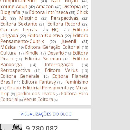
Comportamento
Não Ficção
(43)
(43)
Young Adult
Amazon
Distopia
(42)
(40)
(39)
Biografia
Editora Intrínseca
Chick
(36)
(35)
Lit
Mistério
Perspectivas
(33)
(32)
(32)
Editora Sextante
Editora Record
(31)
(29)
Cia das Letras.
HQ
Editora
(23)
(23)
Jangada
Editora Objetiva
Editora
(22)
(22)
Pensamento-Cultrix
Juvenil
(22)
(21)
Música
Editora Geração Editorial
(19)
(18)
Cultura
Kindle
Desafio
Editora
(17)
(17)
(16)
Draco
Editora Seoman
Editora
(16)
(15)
Pandorga
Interrogação
(14)
(14)
Retrospectiva
Editora Verus
(14)
(13)
Editora Generale
Editora Planeta
(12)
Brasil
Editora Fantasy
feminismo
(11)
(10)
Grupo Editorial Pensamento
Music
(10)
(9)
Trip
Jardim dos Livros
Editora Faro
(8)
(7)
Editorial
Verus Editora
(6)
(6)
VISUALIZAÇÕES DO BLOG
9,780,082