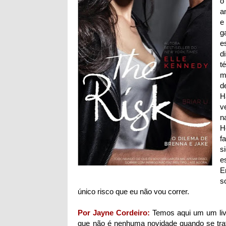
o
a
e
g
e
d
t
m
d
H
v
n
H
f
s
e
E
s
único risco que eu não vou correr.
Por Jayne Cordeiro:
Temos aqui um um liv
que não é nenhuma novidade quando se trat