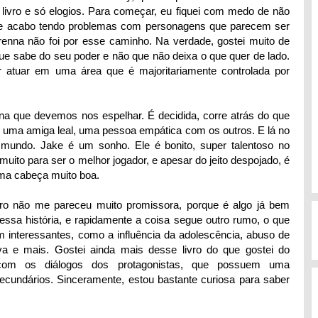
livro e só elogios. Para começar, eu fiquei com medo de não
te acabo tendo problemas com personagens que parecem ser
enna não foi por esse caminho. Na verdade, gostei muito de
 sabe do seu poder e não que não deixa o que quer de lado.
r atuar em uma área que é majoritariamente controlada por
na que devemos nos espelhar. É decidida, corre atrás do que
r uma amiga leal, uma pessoa empática com os outros. E lá no
mundo. Jake é um sonho. Ele é bonito, super talentoso no
uito para ser o melhor jogador, e apesar do jeito despojado, é
ma cabeça muito boa.
moro não me pareceu muito promissora, porque é algo já bem
 dessa história, e rapidamente a coisa segue outro rumo, o que
em interessantes, como a influência da adolescência, abuso de
iva e mais. Gostei ainda mais desse livro do que gostei do
 com os diálogos dos protagonistas, que possuem uma
cundários. Sinceramente, estou bastante curiosa para saber