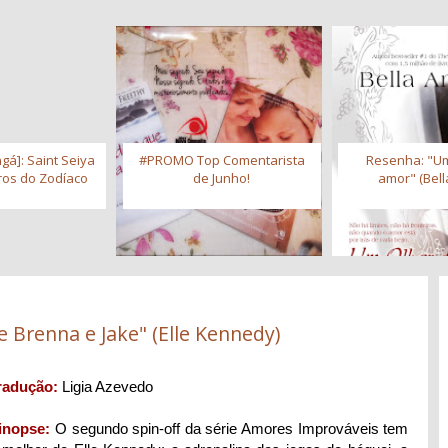
gá]: Saint Seiya
#PROMO Top Comentarista
Resenha: "Um
iros do Zodíaco
de Junho!
amor" (Bell
e Brenna e Jake" (Elle Kennedy)
radução:
Ligia Azevedo
inopse:
O segundo spin-off da série Amores Improváveis tem