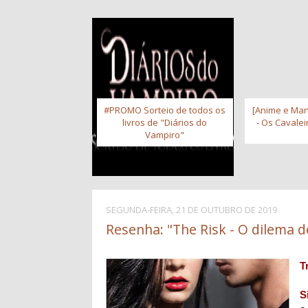
#PROMO Sorteio de todos os
[Anime e Man
livros de "Diários do
- Os Cavale
Vampiro"
SEGUNDA-FEIRA, 21 DE OUTUBRO DE 2019
Resenha: "The Risk - O dilema d
T
S