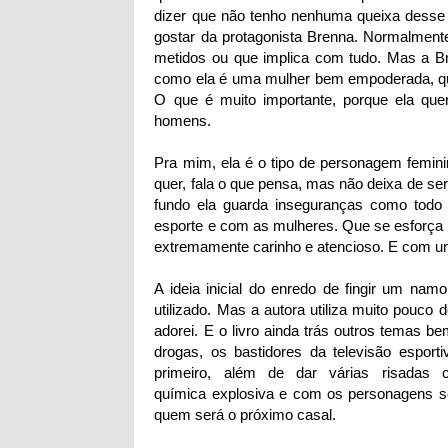
dizer que não tenho nenhuma queixa desse 
gostar da protagonista Brenna. Normalmen
metidos ou que implica com tudo. Mas a Br
como ela é uma mulher bem empoderada, que
O que é muito importante, porque ela que
homens.
Pra mim, ela é o tipo de personagem femini
quer, fala o que pensa, mas não deixa de se
fundo ela guarda inseguranças como todo 
esporte e com as mulheres. Que se esforça m
extremamente carinho e atencioso. E com u
A ideia inicial do enredo de fingir um na
utilizado. Mas a autora utiliza muito pouco
adorei. E o livro ainda trás outros temas b
drogas, os bastidores da televisão esport
primeiro, além de dar várias risadas
química explosiva e com os personagens se
quem será o próximo casal.