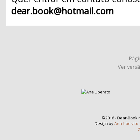
dear.book@hotmail.com
Págin
Ver vers
©2016 - Dear-Book.n
Design by
Ana Liberato
@