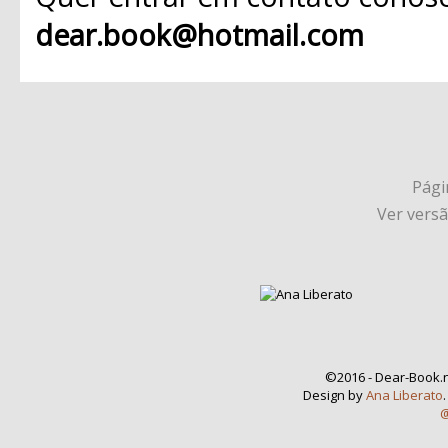
dear.book@hotmail.com
Págin
Ver vers
©2016 - Dear-Book.n
Design by
Ana Liberato
@