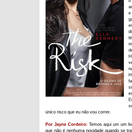
o
a
e
g
e
d
t
m
d
H
v
n
H
f
s
e
E
s
único risco que eu não vou correr.
Por Jayne Cordeiro:
Temos aqui um um liv
que não é nenhuma novidade quando se trat