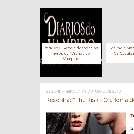
#PROMO Sorteio de todos os
[Anime e Man
livros de "Diários do
- Os Cavale
Vampiro"
SEGUNDA-FEIRA, 21 DE OUTUBRO DE 2019
Resenha: "The Risk - O dilema d
T
S