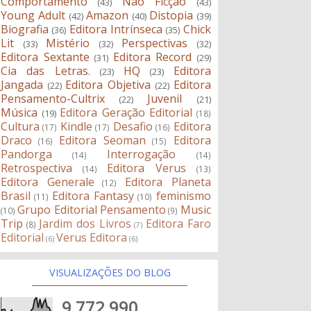
Comportamento
Não Ficção
(43)
(43)
Young Adult
Amazon
Distopia
(42)
(40)
(39)
Biografia
Editora Intrínseca
Chick
(36)
(35)
Lit
Mistério
Perspectivas
(33)
(32)
(32)
Editora Sextante
Editora Record
(31)
(29)
Cia das Letras.
HQ
Editora
(23)
(23)
Jangada
Editora Objetiva
Editora
(22)
(22)
Pensamento-Cultrix
Juvenil
(22)
(21)
Música
Editora Geração Editorial
(19)
(18)
Cultura
Kindle
Desafio
Editora
(17)
(17)
(16)
Draco
Editora Seoman
Editora
(16)
(15)
Pandorga
Interrogação
(14)
(14)
Retrospectiva
Editora Verus
(14)
(13)
Editora Generale
Editora Planeta
(12)
Brasil
Editora Fantasy
feminismo
(11)
(10)
Grupo Editorial Pensamento
Music
(10)
(9)
Trip
Jardim dos Livros
Editora Faro
(8)
(7)
Editorial
Verus Editora
(6)
(6)
VISUALIZAÇÕES DO BLOG
9,772,990