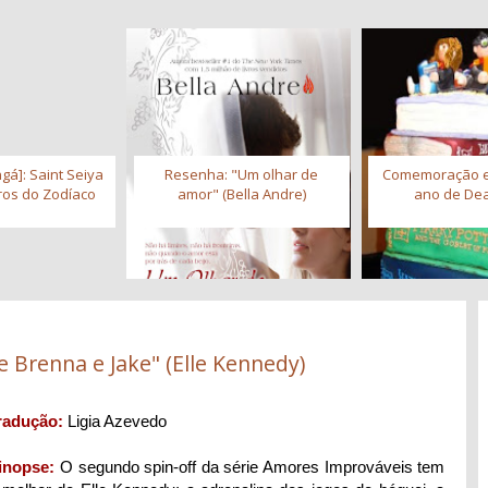
gá]: Saint Seiya
Resenha: "Um olhar de
Comemoração 
iros do Zodíaco
amor" (Bella Andre)
ano de Dea
e Brenna e Jake" (Elle Kennedy)
radução:
Ligia Azevedo
inopse:
O segundo spin-off da série Amores Improváveis tem