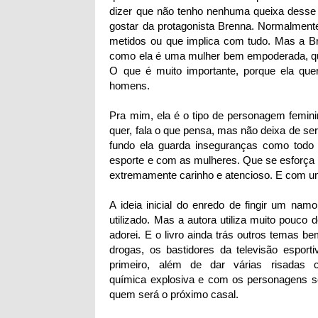
dizer que não tenho nenhuma queixa desse 
gostar da protagonista Brenna. Normalmen
metidos ou que implica com tudo. Mas a Br
como ela é uma mulher bem empoderada, que
O que é muito importante, porque ela que
homens.
Pra mim, ela é o tipo de personagem femini
quer, fala o que pensa, mas não deixa de se
fundo ela guarda inseguranças como todo 
esporte e com as mulheres. Que se esforça m
extremamente carinho e atencioso. E com u
A ideia inicial do enredo de fingir um na
utilizado. Mas a autora utiliza muito pouco
adorei. E o livro ainda trás outros temas b
drogas, os bastidores da televisão esport
primeiro, além de dar várias risadas
química explosiva e com os personagens se
quem será o próximo casal.