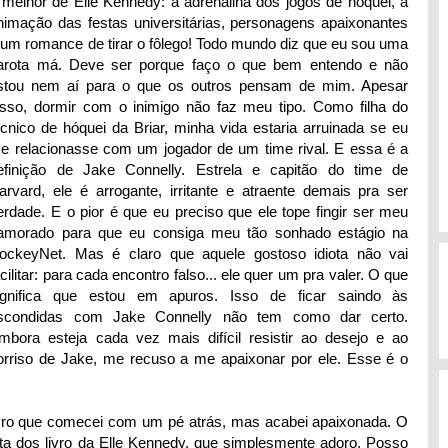
 melhor de Elle Kennedy: a adrenalina dos jogos de hóquei, a
nimação das festas universitárias, personagens apaixonantes
 um romance de tirar o fôlego! Todo mundo diz que eu sou uma
arota má. Deve ser porque faço o que bem entendo e não
stou nem aí para o que os outros pensam de mim. Apesar
isso, dormir com o inimigo não faz meu tipo. Como filha do
écnico de hóquei da Briar, minha vida estaria arruinada se eu
e relacionasse com um jogador de um time rival. E essa é a
efinição de Jake Connelly. Estrela e capitão do time de
arvard, ele é arrogante, irritante e atraente demais pra ser
erdade. E o pior é que eu preciso que ele tope fingir ser meu
amorado para que eu consiga meu tão sonhado estágio na
ockeyNet. Mas é claro que aquele gostoso idiota não vai
acilitar: para cada encontro falso... ele quer um pra valer. O que
ignifica que estou em apuros. Isso de ficar saindo às
scondidas com Jake Connelly não tem como dar certo.
mbora esteja cada vez mais difícil resistir ao desejo e ao
orriso de Jake, me recuso a me apaixonar por ele. Esse é o
ro que comecei com um pé atrás, mas acabei apaixonada. O
a dos livro da Elle Kennedy, que simplesmente adoro. Posso