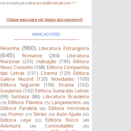
um e-mail para
dear.book@hotmail.com
^^
[Clique aqui para ver dados dos parceiros]
MARCADORES
(960)
Resenha
Literatura Estrangeira
(645)
Romance
(284)
Literatura
Nacional
(235)
Indicação
(195)
Editora
Novo Conceito
(168)
Editora Companhia
das Letras
(131)
Cinema
(129)
Editora
Galera Record
(120)
Novidades
(109)
Editora Seguinte
(106)
Drama
(102)
Suspense
(102)
Editora Suma das Letras
(99)
fantasia
(86)
Literatura Brasileira
Editora Planeta
Lançamentos
(76)
(75)
(66)
Editora Paralela
Editora Intrinseca
(65)
Humor
Séries
Auto-Ajuda
(64)
(57)
(56)
(55)
Editora Leya
Editora Rocco
(52)
(49)
Aventura
Curiosidades
(46)
(45)