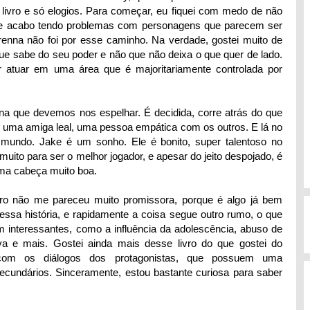
livro e só elogios. Para começar, eu fiquei com medo de não
te acabo tendo problemas com personagens que parecem ser
enna não foi por esse caminho. Na verdade, gostei muito de
 sabe do seu poder e não que não deixa o que quer de lado.
r atuar em uma área que é majoritariamente controlada por
na que devemos nos espelhar. É decidida, corre atrás do que
r uma amiga leal, uma pessoa empática com os outros. E lá no
mundo. Jake é um sonho. Ele é bonito, super talentoso no
uito para ser o melhor jogador, e apesar do jeito despojado, é
ma cabeça muito boa.
moro não me pareceu muito promissora, porque é algo já bem
 dessa história, e rapidamente a coisa segue outro rumo, o que
em interessantes, como a influência da adolescência, abuso de
iva e mais. Gostei ainda mais desse livro do que gostei do
 com os diálogos dos protagonistas, que possuem uma
cundários. Sinceramente, estou bastante curiosa para saber