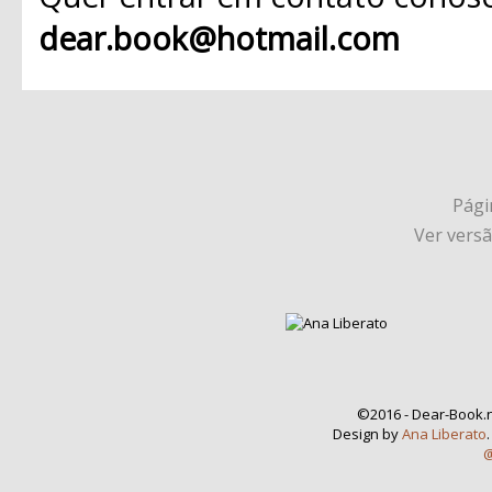
dear.book@hotmail.com
Págin
Ver vers
©2016 - Dear-Book.n
Design by
Ana Liberato
@