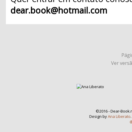
dear.book@hotmail.com
Págin
Ver vers
©2016 - Dear-Book.n
Design by
Ana Liberato
@