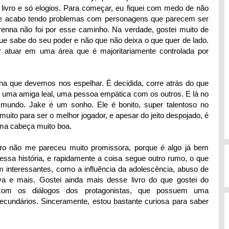
livro e só elogios. Para começar, eu fiquei com medo de não
te acabo tendo problemas com personagens que parecem ser
enna não foi por esse caminho. Na verdade, gostei muito de
 sabe do seu poder e não que não deixa o que quer de lado.
r atuar em uma área que é majoritariamente controlada por
na que devemos nos espelhar. É decidida, corre atrás do que
r uma amiga leal, uma pessoa empática com os outros. E lá no
mundo. Jake é um sonho. Ele é bonito, super talentoso no
uito para ser o melhor jogador, e apesar do jeito despojado, é
ma cabeça muito boa.
moro não me pareceu muito promissora, porque é algo já bem
 dessa história, e rapidamente a coisa segue outro rumo, o que
em interessantes, como a influência da adolescência, abuso de
iva e mais. Gostei ainda mais desse livro do que gostei do
 com os diálogos dos protagonistas, que possuem uma
cundários. Sinceramente, estou bastante curiosa para saber