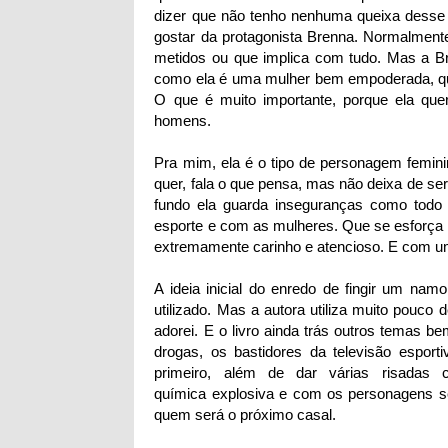
dizer que não tenho nenhuma queixa desse 
gostar da protagonista Brenna. Normalmen
metidos ou que implica com tudo. Mas a Br
como ela é uma mulher bem empoderada, que
O que é muito importante, porque ela que
homens.
Pra mim, ela é o tipo de personagem femini
quer, fala o que pensa, mas não deixa de se
fundo ela guarda inseguranças como todo 
esporte e com as mulheres. Que se esforça m
extremamente carinho e atencioso. E com u
A ideia inicial do enredo de fingir um na
utilizado. Mas a autora utiliza muito pouco
adorei. E o livro ainda trás outros temas b
drogas, os bastidores da televisão esport
primeiro, além de dar várias risadas
química explosiva e com os personagens se
quem será o próximo casal.