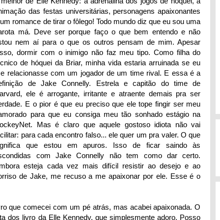
 melhor de Elle Kennedy: a adrenalina dos jogos de hóquei, a
nimação das festas universitárias, personagens apaixonantes
 um romance de tirar o fôlego! Todo mundo diz que eu sou uma
arota má. Deve ser porque faço o que bem entendo e não
stou nem aí para o que os outros pensam de mim. Apesar
isso, dormir com o inimigo não faz meu tipo. Como filha do
écnico de hóquei da Briar, minha vida estaria arruinada se eu
e relacionasse com um jogador de um time rival. E essa é a
efinição de Jake Connelly. Estrela e capitão do time de
arvard, ele é arrogante, irritante e atraente demais pra ser
erdade. E o pior é que eu preciso que ele tope fingir ser meu
amorado para que eu consiga meu tão sonhado estágio na
ockeyNet. Mas é claro que aquele gostoso idiota não vai
acilitar: para cada encontro falso... ele quer um pra valer. O que
ignifica que estou em apuros. Isso de ficar saindo às
scondidas com Jake Connelly não tem como dar certo.
mbora esteja cada vez mais difícil resistir ao desejo e ao
orriso de Jake, me recuso a me apaixonar por ele. Esse é o
ro que comecei com um pé atrás, mas acabei apaixonada. O
a dos livro da Elle Kennedy, que simplesmente adoro. Posso