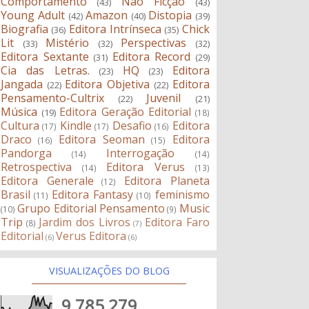
Comportamento
Não Ficção
(43)
(43)
Young Adult
Amazon
Distopia
(42)
(40)
(39)
Biografia
Editora Intrínseca
Chick
(36)
(35)
Lit
Mistério
Perspectivas
(33)
(32)
(32)
Editora Sextante
Editora Record
(31)
(29)
Cia das Letras.
HQ
Editora
(23)
(23)
Jangada
Editora Objetiva
Editora
(22)
(22)
Pensamento-Cultrix
Juvenil
(22)
(21)
Música
Editora Geração Editorial
(19)
(18)
Cultura
Kindle
Desafio
Editora
(17)
(17)
(16)
Draco
Editora Seoman
Editora
(16)
(15)
Pandorga
Interrogação
(14)
(14)
Retrospectiva
Editora Verus
(14)
(13)
Editora Generale
Editora Planeta
(12)
Brasil
Editora Fantasy
feminismo
(11)
(10)
Grupo Editorial Pensamento
Music
(10)
(9)
Trip
Jardim dos Livros
Editora Faro
(8)
(7)
Editorial
Verus Editora
(6)
(6)
VISUALIZAÇÕES DO BLOG
9,785,279