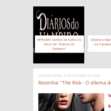
#PROMO Sorteio de todos os
[Anime e Man
livros de "Diários do
- Os Cavale
Vampiro"
SEGUNDA-FEIRA, 21 DE OUTUBRO DE 2019
Resenha: "The Risk - O dilema d
T
S