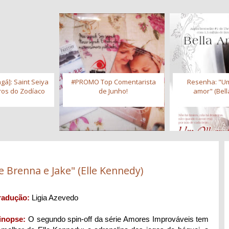
gá]: Saint Seiya
#PROMO Top Comentarista
Resenha: "Um
iros do Zodíaco
de Junho!
amor" (Bell
e Brenna e Jake" (Elle Kennedy)
radução:
Ligia Azevedo
inopse:
O segundo spin-off da série Amores Improváveis tem