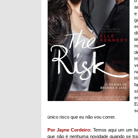
o
a
e
g
e
d
t
m
d
H
v
n
H
f
s
e
E
s
único risco que eu não vou correr.
Por Jayne Cordeiro:
Temos aqui um um liv
que não é nenhuma novidade quando se trat