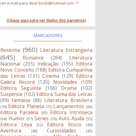
um e-mail para
dear.book@hotmail.com
^^
[Clique aqui para ver dados dos parceiros]
MARCADORES
(960)
Resenha
Literatura Estrangeira
(645)
Romance
(284)
Literatura
Nacional
(235)
Indicação
(195)
Editora
Novo Conceito
(168)
Editora Companhia
das Letras
(131)
Cinema
(129)
Editora
Galera Record
(120)
Novidades
(109)
Editora Seguinte
(106)
Drama
(102)
Suspense
(102)
Editora Suma das Letras
(99)
fantasia
(86)
Literatura Brasileira
Editora Planeta
Lançamentos
(76)
(75)
(66)
Editora Paralela
Editora Intrinseca
(65)
Humor
Séries
Auto-Ajuda
(64)
(57)
(56)
(55)
Editora Leya
Editora Rocco
(52)
(49)
Aventura
Curiosidades
(46)
(45)