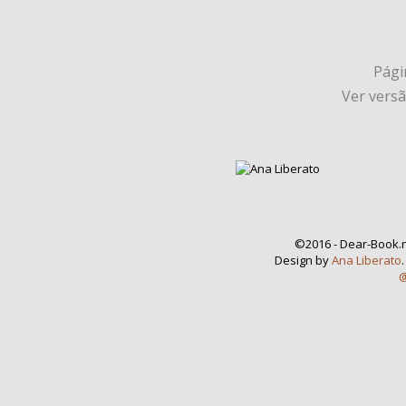
Págin
Ver vers
©2016 - Dear-Book.n
Design by
Ana Liberato
@