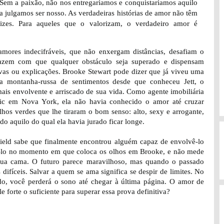
Sem a paixão, não nos entregaríamos e conquistaríamos aquilo
 julgamos ser nosso. As verdadeiras histórias de amor não têm
elizes. Para aqueles que o valorizam, o verdadeiro amor é
amores indecifráveis, que não enxergam distâncias, desafiam o
azem com que qualquer obstáculo seja superado e dispensam
tivas ou explicações. Brooke Stewart pode dizer que já viveu uma
ra montanha-russa de sentimentos desde que conheceu Jett, o
is envolvente e arriscado de sua vida. Como agente imobiliária
ic em Nova York, ela não havia conhecido o amor até cruzar
hos verdes que lhe tiraram o bom senso: alto, sexy e arrogante,
tudo aquilo do qual ela havia jurado ficar longe.
field sabe que finalmente encontrou alguém capaz de envolvê-lo
á-lo no momento em que coloca os olhos em Brooke, e não mede
 sua cama. O futuro parece maravilhoso, mas quando o passado
 difíceis. Salvar a quem se ama significa se despir de limites. No
ndo, você perderá o sono até chegar à última página. O amor de
e forte o suficiente para superar essa prova definitiva?