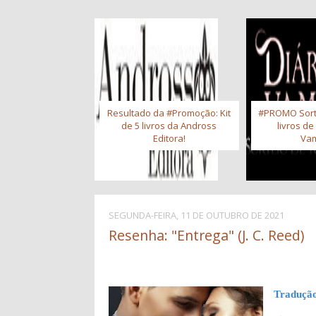
Resultado da #Promoção: Kit
#PROMO Sort
de 5 livros da Andross
livros de
Editora!
Vam
SEGUNDA-FEIRA, 11 DE OUTUBRO DE 2021
Resenha: "Entrega" (J. C. Reed)
Traduçã