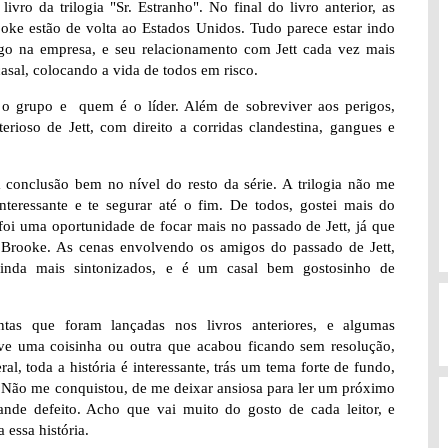
livro da trilogia "Sr. Estranho". No final do livro anterior, as
rooke estão de volta ao Estados Unidos. Tudo parece estar indo
 na empresa, e seu relacionamento com Jett cada vez mais
casal, colocando a vida de todos em risco.
e o grupo e quem é o líder. Além de sobreviver aos perigos,
rioso de Jett, com direito a corridas clandestina, gangues e
 conclusão bem no nível do resto da série. A trilogia não me
interessante e te segurar até o fim. De todos, gostei mais do
foi uma oportunidade de focar mais no passado de Jett, já que
 Brooke. As cenas envolvendo os amigos do passado de Jett,
ainda mais sintonizados, e é um casal bem gostosinho de
ntas que foram lançadas nos livros anteriores, e algumas
ve uma coisinha ou outra que acabou ficando sem resolução,
al, toda a história é interessante, trás um tema forte de fundo,
. Não me conquistou, de me deixar ansiosa para ler um próximo
nde defeito. Acho que vai muito do gosto de cada leitor, e
 essa história.