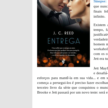
Sinopse:
que nunca
finais f
infinito.
Existem 
tempo, f
justifica
verdadei
homem ma
workahol
com os ol
Jett era 
Jett May
e desafi
esforços para mantê-la em sua vida... e em
começa a persegui-los é preciso fazer escolhas
terceiro livro da série que conquistou o mu
Brooke e Jett passará por um novo teste: será el