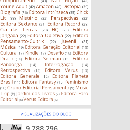
Comportamento
Não Ficção
(43)
(43)
Young Adult
Amazon
Distopia
(42)
(40)
(39)
Biografia
Editora Intrínseca
Chick
(36)
(35)
Lit
Mistério
Perspectivas
(33)
(32)
(32)
Editora Sextante
Editora Record
(31)
(29)
Cia das Letras.
HQ
Editora
(23)
(23)
Jangada
Editora Objetiva
Editora
(22)
(22)
Pensamento-Cultrix
Juvenil
(22)
(21)
Música
Editora Geração Editorial
(19)
(18)
Cultura
Kindle
Desafio
Editora
(17)
(17)
(16)
Draco
Editora Seoman
Editora
(16)
(15)
Pandorga
Interrogação
(14)
(14)
Retrospectiva
Editora Verus
(14)
(13)
Editora Generale
Editora Planeta
(12)
Brasil
Editora Fantasy
feminismo
(11)
(10)
Grupo Editorial Pensamento
Music
(10)
(9)
Trip
Jardim dos Livros
Editora Faro
(8)
(7)
Editorial
Verus Editora
(6)
(6)
VISUALIZAÇÕES DO BLOG
9,788,296