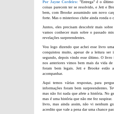
Por Jayne Cordeiro:
"Entrega" é o último 
coisas parecem ter se resolvido, e Jett e B
bem, com Brooke assumindo um novo cargo
forte. Mas o misterioso clube ainda ronda o 
Juntos, eles precisam descobrir mais sobr
vamos conhecer mais sobre o passado miste
revelações surpreendentes.
Vou logo dizendo que achei esse livro uma
conquistou muito, apesar de a leitura ser 
segundo, depois vindo esse último. O livro 
nos anteriores vimos bem mais da vida de
foram bem legais. Jett e Brooke estão 
acompanhar.
Aqui temos várias respostas, para pergu
informações foram bem surpreendentes. Te
mas não foi nada que afete a história. No ger
mas é uma história que não me fez suspirar
livro, mas ainda assim, não vi nenhum gra
acredito que vale a pena dar uma chance para