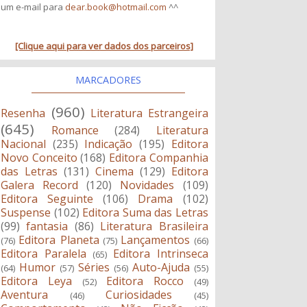
um e-mail para
dear.book@hotmail.com
^^
[Clique aqui para ver dados dos parceiros]
MARCADORES
(960)
Resenha
Literatura Estrangeira
(645)
Romance
(284)
Literatura
Nacional
(235)
Indicação
(195)
Editora
Novo Conceito
(168)
Editora Companhia
das Letras
(131)
Cinema
(129)
Editora
Galera Record
(120)
Novidades
(109)
Editora Seguinte
(106)
Drama
(102)
Suspense
(102)
Editora Suma das Letras
(99)
fantasia
(86)
Literatura Brasileira
Editora Planeta
Lançamentos
(76)
(75)
(66)
Editora Paralela
Editora Intrinseca
(65)
Humor
Séries
Auto-Ajuda
(64)
(57)
(56)
(55)
Editora Leya
Editora Rocco
(52)
(49)
Aventura
Curiosidades
(46)
(45)