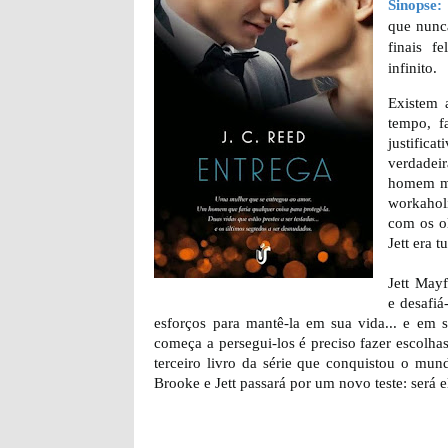
Sinopse:
que nunca
finais f
infinito.
Existem 
tempo, f
justifica
verdadei
homem ma
workahol
com os ol
Jett era 
Jett May
e desafi
esforços para mantê-la em sua vida... e em
começa a persegui-los é preciso fazer escolhas
terceiro livro da série que conquistou o mu
Brooke e Jett passará por um novo teste: será el