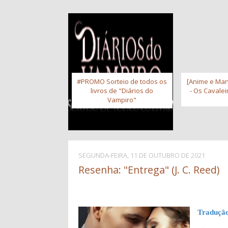
#PROMO Sorteio de todos os
[Anime e Man
livros de "Diários do
- Os Cavale
Vampiro"
SEGUNDA-FEIRA, 11 DE OUTUBRO DE 2021
Resenha: "Entrega" (J. C. Reed)
Traduçã