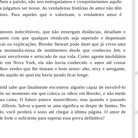
Sem a paixão, não nos entregaríamos e conquistaríamos aquilo
 julgamos ser nosso. As verdadeiras histórias de amor não têm
elizes. Para aqueles que o valorizam, o verdadeiro amor é
amores indecifráveis, que não enxergam distâncias, desafiam o
azem com que qualquer obstáculo seja superado e dispensam
tivas ou explicações. Brooke Stewart pode dizer que já viveu uma
ra montanha-russa de sentimentos desde que conheceu Jett, o
is envolvente e arriscado de sua vida. Como agente imobiliária
ic em Nova York, ela não havia conhecido o amor até cruzar
hos verdes que lhe tiraram o bom senso: alto, sexy e arrogante,
tudo aquilo do qual ela havia jurado ficar longe.
field sabe que finalmente encontrou alguém capaz de envolvê-lo
á-lo no momento em que coloca os olhos em Brooke, e não mede
 sua cama. O futuro parece maravilhoso, mas quando o passado
 difíceis. Salvar a quem se ama significa se despir de limites. No
ndo, você perderá o sono até chegar à última página. O amor de
e forte o suficiente para superar essa prova definitiva?