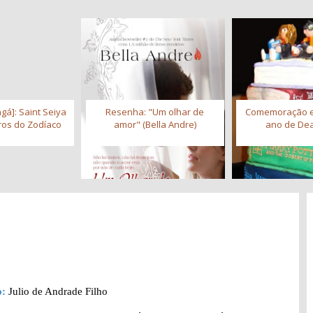
gá]: Saint Seiya
Resenha: "Um olhar de
Comemoração 
iros do Zodíaco
amor" (Bella Andre)
ano de Dea
o:
Julio de Andrade Filho