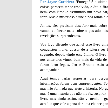
Por Jayne Cordeiro:
"Entrega" é o último 
coisas parecem ter se resolvido, e Jett e B
bem, com Brooke assumindo um novo cargo
forte. Mas o misterioso clube ainda ronda o 
Juntos, eles precisam descobrir mais sobr
vamos conhecer mais sobre o passado miste
revelações surpreendentes.
Vou logo dizendo que achei esse livro uma
conquistou muito, apesar de a leitura ser 
segundo, depois vindo esse último. O livro 
nos anteriores vimos bem mais da vida de
foram bem legais. Jett e Brooke estão 
acompanhar.
Aqui temos várias respostas, para pergu
informações foram bem surpreendentes. Te
mas não foi nada que afete a história. No ger
mas é uma história que não me fez suspirar
livro, mas ainda assim, não vi nenhum gra
acredito que vale a pena dar uma chance para