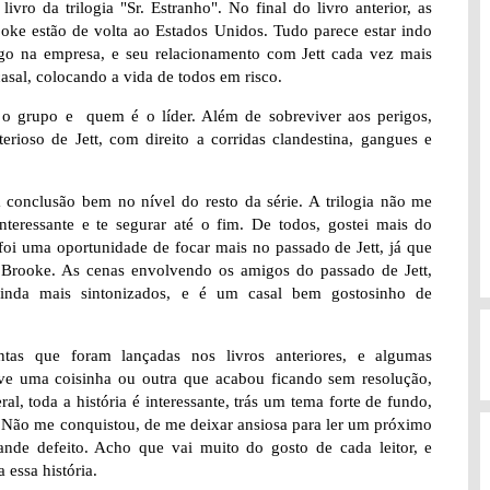
livro da trilogia "Sr. Estranho". No final do livro anterior, as
rooke estão de volta ao Estados Unidos. Tudo parece estar indo
 na empresa, e seu relacionamento com Jett cada vez mais
casal, colocando a vida de todos em risco.
e o grupo e quem é o líder. Além de sobreviver aos perigos,
rioso de Jett, com direito a corridas clandestina, gangues e
 conclusão bem no nível do resto da série. A trilogia não me
interessante e te segurar até o fim. De todos, gostei mais do
foi uma oportunidade de focar mais no passado de Jett, já que
 Brooke. As cenas envolvendo os amigos do passado de Jett,
ainda mais sintonizados, e é um casal bem gostosinho de
ntas que foram lançadas nos livros anteriores, e algumas
ve uma coisinha ou outra que acabou ficando sem resolução,
al, toda a história é interessante, trás um tema forte de fundo,
. Não me conquistou, de me deixar ansiosa para ler um próximo
nde defeito. Acho que vai muito do gosto de cada leitor, e
 essa história.