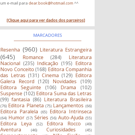
um e-mail para
dear.book@hotmail.com
^^
[Clique aqui para ver dados dos parceiros]
MARCADORES
(960)
Resenha
Literatura Estrangeira
(645)
Romance
(284)
Literatura
Nacional
(235)
Indicação
(195)
Editora
Novo Conceito
(168)
Editora Companhia
das Letras
(131)
Cinema
(129)
Editora
Galera Record
(120)
Novidades
(109)
Editora Seguinte
(106)
Drama
(102)
Suspense
(102)
Editora Suma das Letras
(99)
fantasia
(86)
Literatura Brasileira
Editora Planeta
Lançamentos
(76)
(75)
(66)
Editora Paralela
Editora Intrinseca
(65)
Humor
Séries
Auto-Ajuda
(64)
(57)
(56)
(55)
Editora Leya
Editora Rocco
(52)
(49)
Aventura
Curiosidades
(46)
(45)