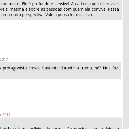
cou muito. Ele é profundo e sensível. A cada dia que ela revive,
re si mesma e sobre as pessoas com quem ela convive. Passa
uma outra perspectiva. Vale a pensa ler esse livro.
 2017
 A protagonista cresce bastante durante a trama, né? Nos faz
0, 2017
borda o tema bullying de forma tão precisa, sem rodeios e