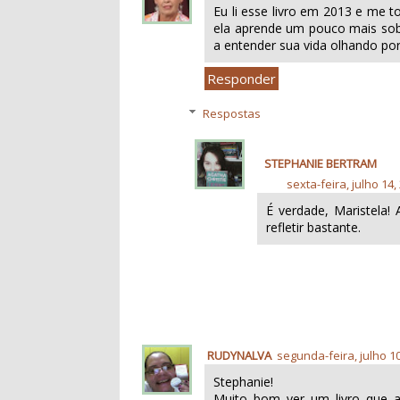
Eu li esse livro em 2013 e me to
ela aprende um pouco mais sob
a entender sua vida olhando por 
Responder
Respostas
STEPHANIE BERTRAM
sexta-feira, julho 14,
É verdade, Maristela!
refletir bastante.
RUDYNALVA
segunda-feira, julho 1
Stephanie!
Muito bom ver um livro que a