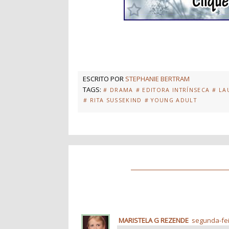
ESCRITO POR
STEPHANIE BERTRAM
TAGS:
# DRAMA
# EDITORA INTRÍNSECA
# LA
# RITA SUSSEKIND
# YOUNG ADULT
MARISTELA G REZENDE
segunda-feir