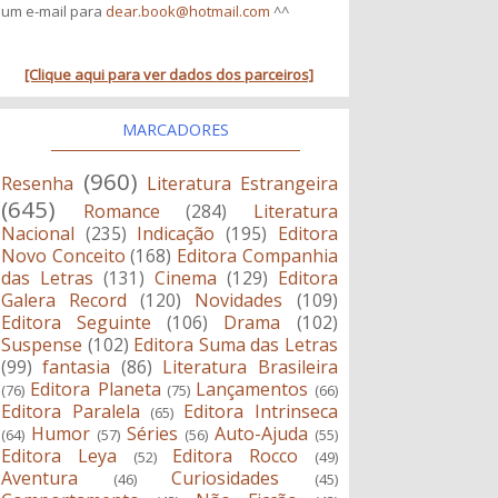
um e-mail para
dear.book@hotmail.com
^^
[Clique aqui para ver dados dos parceiros]
MARCADORES
(960)
Resenha
Literatura Estrangeira
(645)
Romance
(284)
Literatura
Nacional
(235)
Indicação
(195)
Editora
Novo Conceito
(168)
Editora Companhia
das Letras
(131)
Cinema
(129)
Editora
Galera Record
(120)
Novidades
(109)
Editora Seguinte
(106)
Drama
(102)
Suspense
(102)
Editora Suma das Letras
(99)
fantasia
(86)
Literatura Brasileira
Editora Planeta
Lançamentos
(76)
(75)
(66)
Editora Paralela
Editora Intrinseca
(65)
Humor
Séries
Auto-Ajuda
(64)
(57)
(56)
(55)
Editora Leya
Editora Rocco
(52)
(49)
Aventura
Curiosidades
(46)
(45)