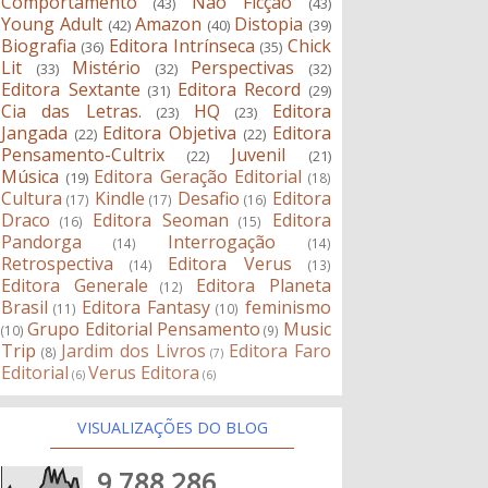
Comportamento
Não Ficção
(43)
(43)
Young Adult
Amazon
Distopia
(42)
(40)
(39)
Biografia
Editora Intrínseca
Chick
(36)
(35)
Lit
Mistério
Perspectivas
(33)
(32)
(32)
Editora Sextante
Editora Record
(31)
(29)
Cia das Letras.
HQ
Editora
(23)
(23)
Jangada
Editora Objetiva
Editora
(22)
(22)
Pensamento-Cultrix
Juvenil
(22)
(21)
Música
Editora Geração Editorial
(19)
(18)
Cultura
Kindle
Desafio
Editora
(17)
(17)
(16)
Draco
Editora Seoman
Editora
(16)
(15)
Pandorga
Interrogação
(14)
(14)
Retrospectiva
Editora Verus
(14)
(13)
Editora Generale
Editora Planeta
(12)
Brasil
Editora Fantasy
feminismo
(11)
(10)
Grupo Editorial Pensamento
Music
(10)
(9)
Trip
Jardim dos Livros
Editora Faro
(8)
(7)
Editorial
Verus Editora
(6)
(6)
VISUALIZAÇÕES DO BLOG
9,788,286