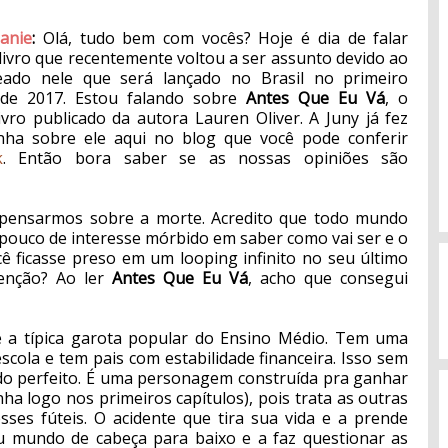
anie
:
Olá, tudo bem com vocês? Hoje é dia de falar
ivro que recentemente voltou a ser assunto devido ao
eado nele que será lançado no Brasil no primeiro
 de 2017. Estou falando sobre
Antes Que Eu Vá
, o
ivro publicado da autora Lauren Oliver. A Juny já fez
ha sobre ele aqui no blog que você pode conferir
k
. Então bora saber se as nossas opiniões são
?
ensarmos sobre a morte. Acredito que todo mundo
pouco de interesse mórbido em saber como vai ser e o
ê ficasse preso em um looping infinito no seu último
benção? Ao ler
Antes Que Eu Vá
, acho que consegui
é a típica garota popular do Ensino Médio. Tem uma
cola e tem pais com estabilidade financeira. Isso sem
ado perfeito. É uma personagem construída pra ganhar
ha logo nos primeiros capítulos), pois trata as outras
sses fúteis. O acidente que tira sua vida e a prende
u mundo de cabeça para baixo e a faz questionar as