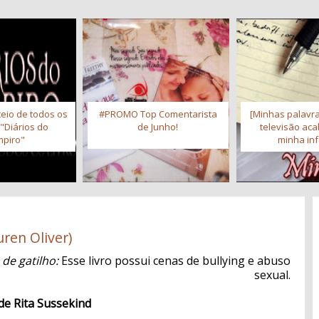
eio de todos os
#PROMO Top Comentarista
[Minhas palavra
 "Diários do
de Junho!
televisão ac
piro"
minha inf
ren Oliver)
 de gatilho:
Esse livro possui cenas de bullying e abuso
sexual.
de Rita Sussekind