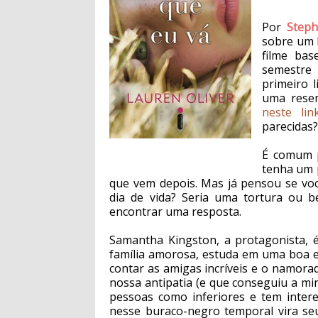
Por
Steph
sobre um l
filme bas
semestre
primeiro l
uma resen
neste lin
parecidas
É comum p
tenha um 
que vem depois. Mas já pensou se voc
dia de vida? Seria uma tortura ou 
encontrar uma resposta.
Samantha Kingston, a protagonista, 
família amorosa, estuda em uma boa es
contar as amigas incríveis e o namor
nossa antipatia (e que conseguiu a min
pessoas como inferiores e tem intere
nesse buraco-negro temporal vira se