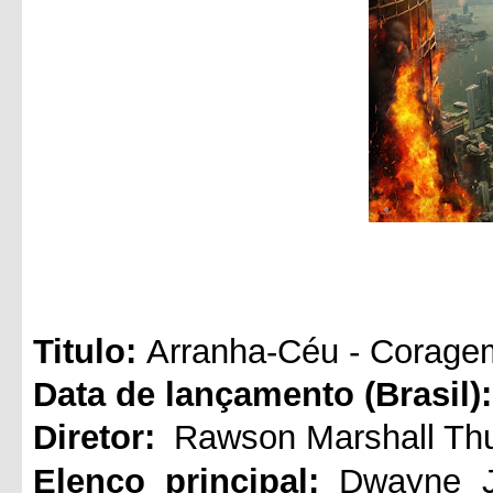
Titul
o:
Arranha-Céu - Corage
Data de lançamento (Brasil):
Diretor:
Rawson Marshall Th
Elenco principal:
Dwayne J