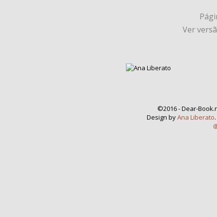
Págin
Ver vers
©2016 - Dear-Book.n
Design by
Ana Liberato
@