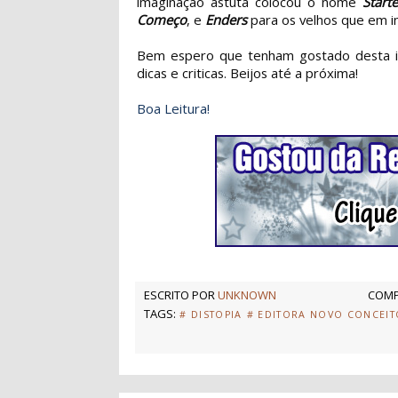
imaginação astuta colocou o nome
Starte
Começo
, e
Enders
para os velhos que em i
Bem espero que tenham gostado desta in
dicas e criticas. Beijos até a próxima!
Boa Leitura!
ESCRITO POR
UNKNOWN
COMP
TAGS:
# DISTOPIA
# EDITORA NOVO CONCEIT