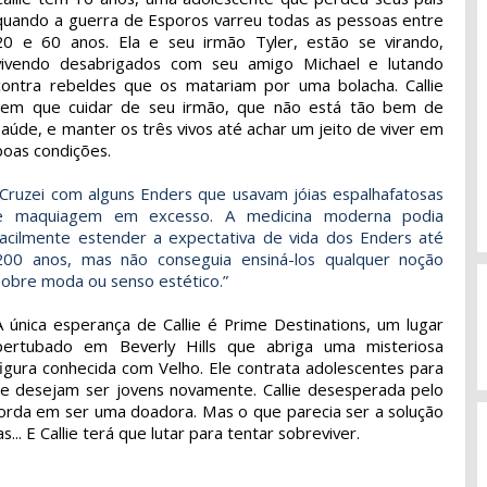
quando a guerra de Esporos varreu todas as pessoas entre
20 e 60 anos. Ela e seu irmão Tyler, estão se virando,
vivendo desabrigados com seu amigo Michael e lutando
contra rebeldes que os matariam por uma bolacha. Callie
tem que cuidar de seu irmão, que não está tão bem de
saúde, e manter os três vivos até achar um jeito de viver em
boas condições.
“Cruzei com alguns Enders que usavam jóias espalhafatosas
e maquiagem em excesso. A medicina moderna podia
facilmente estender a expectativa de vida dos Enders até
200 anos, mas não conseguia ensiná-los qualquer noção
sobre moda ou senso estético.”
A única esperança de Callie é Prime Destinations, um lugar
pertubado em Beverly Hills que abriga uma misteriosa
figura conhecida com Velho. Ele contrata adolescentes para
ue desejam ser jovens novamente. Callie desesperada pelo
ncorda em ser uma doadora. Mas o que parecia ser a solução
. E Callie terá que lutar para tentar sobreviver.