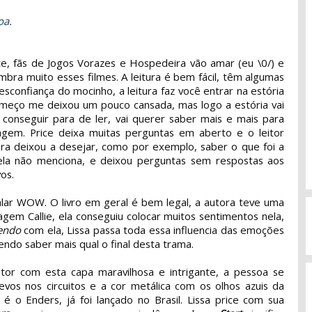
oa.
e, fãs de Jogos Vorazes e Hospedeira vão amar (eu \0/) e
bra muito esses filmes. A leitura é bem fácil, têm algumas
sconfiança do mocinho, a leitura faz você entrar na estória
omeço me deixou um pouco cansada, mas logo a estória vai
conseguir para de ler, vai querer saber mais e mais para
em. Price deixa muitas perguntas em aberto e o leitor
ra deixou a desejar, como por exemplo, saber o que foi a
ela não menciona, e deixou perguntas sem respostas aos
vos.
 falar WOW. O livro em geral é bem legal, a autora teve uma
gem Callie, ela conseguiu colocar muitos sentimentos nela,
endo
com ela, Lissa passa toda essa influencia das emoções
erendo saber mais qual o final desta trama.
itor com esta capa maravilhosa e intrigante, a pessoa se
vos nos circuitos e a cor metálica com os olhos azuis da
 é o Enders, já foi lançado no Brasil. Lissa price com sua