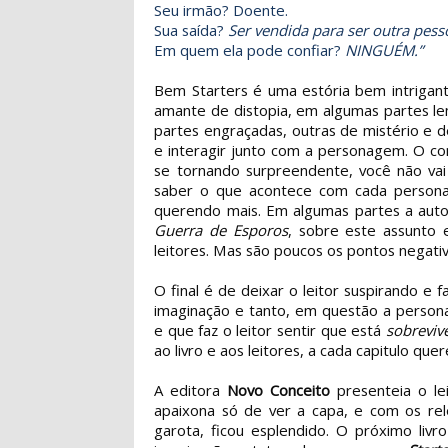
Seu irmão? Doente.
Sua saída?
Ser vendida para ser outra pess
Em quem ela pode confiar?
NINGUÉM.”
Bem Starters é uma estória bem intrigant
amante de distopia, em algumas partes lem
partes engraçadas, outras de mistério e de
e interagir junto com a personagem. O c
se tornando surpreendente, você não vai 
saber o que acontece com cada personag
querendo mais. Em algumas partes a auto
Guerra de Esporos
, sobre este assunto 
leitores. Mas são poucos os pontos negati
O final é de deixar o leitor suspirando e
imaginação e tanto, em questão a persona
e que faz o leitor sentir que está
sobreviv
ao livro e aos leitores, a cada capitulo qu
A editora
Novo Conceito
presenteia o le
apaixona só de ver a capa, e com os rele
garota, ficou esplendido. O próximo livro