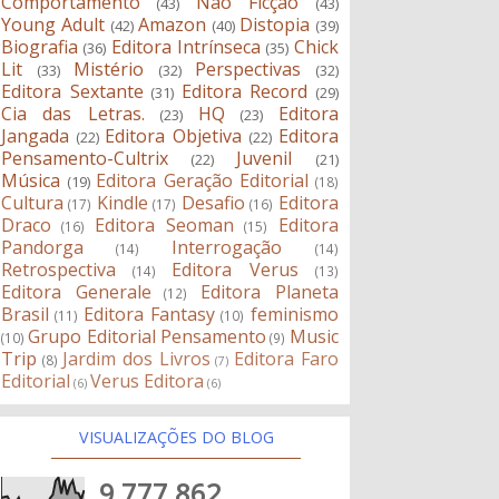
Comportamento
Não Ficção
(43)
(43)
Young Adult
Amazon
Distopia
(42)
(40)
(39)
Biografia
Editora Intrínseca
Chick
(36)
(35)
Lit
Mistério
Perspectivas
(33)
(32)
(32)
Editora Sextante
Editora Record
(31)
(29)
Cia das Letras.
HQ
Editora
(23)
(23)
Jangada
Editora Objetiva
Editora
(22)
(22)
Pensamento-Cultrix
Juvenil
(22)
(21)
Música
Editora Geração Editorial
(19)
(18)
Cultura
Kindle
Desafio
Editora
(17)
(17)
(16)
Draco
Editora Seoman
Editora
(16)
(15)
Pandorga
Interrogação
(14)
(14)
Retrospectiva
Editora Verus
(14)
(13)
Editora Generale
Editora Planeta
(12)
Brasil
Editora Fantasy
feminismo
(11)
(10)
Grupo Editorial Pensamento
Music
(10)
(9)
Trip
Jardim dos Livros
Editora Faro
(8)
(7)
Editorial
Verus Editora
(6)
(6)
VISUALIZAÇÕES DO BLOG
9,777,862