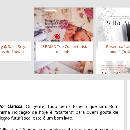
gá]: Saint Seiya
#PROMO Top Comentarista
Resenha: "Um
iros do Zodíaco
de Junho!
amor" (Bell
Por Clarissa:
Oi gente, tudo bem? Espero que sim. Bom
minha indicação de hoje é “Starters” para quem gosta de
ficção futurística, este é um bom livro.
Callie tem 16 anos, uma adolescente que perdeu seus pais