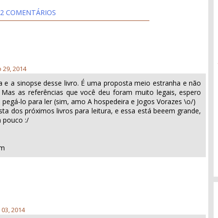
2 COMENTÁRIOS
o 29, 2014
a e a sinopse desse livro. É uma proposta meio estranha e não
. Mas as referências que você deu foram muito legais, espero
 pegá-lo para ler (sim, amo A hospedeira e Jogos Vorazes \o/)
sta dos próximos livros para leitura, e essa está beeem grande,
m pouco :/
om
 03, 2014