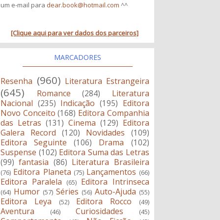
um e-mail para
dear.book@hotmail.com
^^
[Clique aqui para ver dados dos parceiros]
MARCADORES
(960)
Resenha
Literatura Estrangeira
(645)
Romance
(284)
Literatura
Nacional
(235)
Indicação
(195)
Editora
Novo Conceito
(168)
Editora Companhia
das Letras
(131)
Cinema
(129)
Editora
Galera Record
(120)
Novidades
(109)
Editora Seguinte
(106)
Drama
(102)
Suspense
(102)
Editora Suma das Letras
(99)
fantasia
(86)
Literatura Brasileira
Editora Planeta
Lançamentos
(76)
(75)
(66)
Editora Paralela
Editora Intrinseca
(65)
Humor
Séries
Auto-Ajuda
(64)
(57)
(56)
(55)
Editora Leya
Editora Rocco
(52)
(49)
Aventura
Curiosidades
(46)
(45)