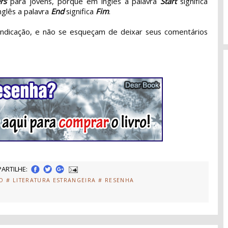
rs
para jovens, porque em inglês a palavra
Start
significa
nglês a palavra
End
significa
Fim
.
dicação, e não se esqueçam de deixar seus comentários
ARTILHE:
O
# LITERATURA ESTRANGEIRA
# RESENHA