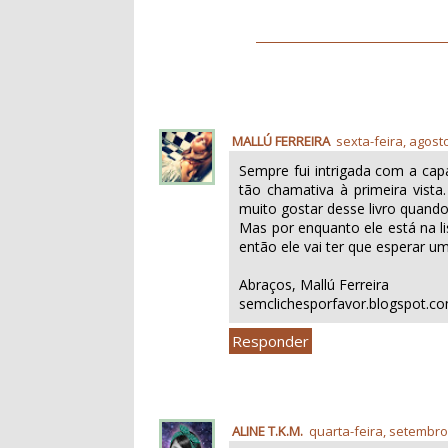
MALLÚ FERREIRA
sexta-feira, agost
Sempre fui intrigada com a cap
tão chamativa à primeira vista
muito gostar desse livro quando
Mas por enquanto ele está na li
então ele vai ter que esperar u
Abraços, Mallú Ferreira
semclichesporfavor.blogspot.c
Responder
ALINE T.K.M.
quarta-feira, setembro