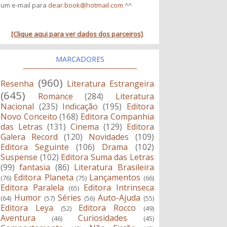
um e-mail para
dear.book@hotmail.com
^^
[Clique aqui para ver dados dos parceiros]
MARCADORES
(960)
Resenha
Literatura Estrangeira
(645)
Romance
(284)
Literatura
Nacional
(235)
Indicação
(195)
Editora
Novo Conceito
(168)
Editora Companhia
das Letras
(131)
Cinema
(129)
Editora
Galera Record
(120)
Novidades
(109)
Editora Seguinte
(106)
Drama
(102)
Suspense
(102)
Editora Suma das Letras
(99)
fantasia
(86)
Literatura Brasileira
Editora Planeta
Lançamentos
(76)
(75)
(66)
Editora Paralela
Editora Intrinseca
(65)
Humor
Séries
Auto-Ajuda
(64)
(57)
(56)
(55)
Editora Leya
Editora Rocco
(52)
(49)
Aventura
Curiosidades
(46)
(45)