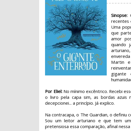
Sinopse:
O
recentes 
Uma popu
que part
amor pos
quando j
arturian
envereda 
Martin e
reinventa
gigante
humanidad
Por Eliel:
No mínimo excêntrico. Recebi esse
o livro pela capa sim, as bordas azui
decepcionei... a princípio. Já explico.
Na contracapa, o The Guardian, o definiu
Sou um leitor arturiano e que tem um 
pretensiosa essa comparação, afinal nessa