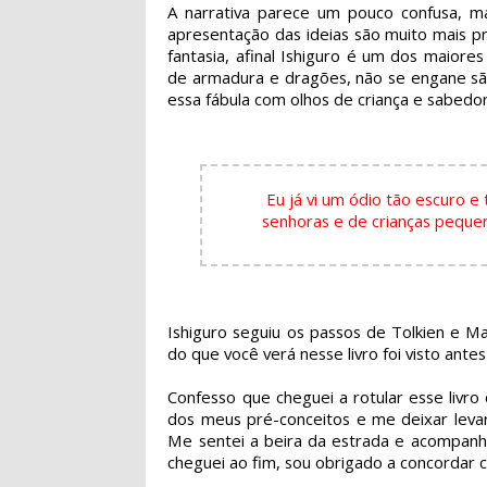
A narrativa parece um pouco confusa, m
apresentação das ideias são muito mais p
fantasia, afinal Ishiguro é um dos maiore
de armadura e dragões, não se engane s
essa fábula com olhos de criança e sabedo
Eu já vi um ódio tão escuro e
senhoras e de crianças pequen
Ishiguro seguiu os passos de Tolkien e M
do que você verá nesse livro foi visto an
Confesso que cheguei a rotular esse livr
dos meus pré-conceitos e me deixar leva
Me sentei a beira da estrada e acompanhe
cheguei ao fim, sou obrigado a concordar co