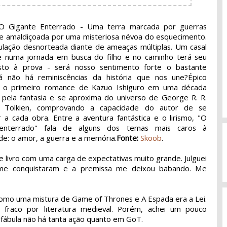
 Gigante Enterrado - Uma terra marcada por guerras
e amaldiçoada por uma misteriosa névoa do esquecimento.
lação desnorteada diante de ameaças múltiplas. Um casal
e numa jornada em busca do filho e no caminho terá seu
to à prova - será nosso sentimento forte o bastante
á não há reminiscências da história que nos une?
Épico
o, o primeiro romance de Kazuo Ishiguro em uma década
pela fantasia e se aproxima do universo de George R. R.
 Tolkien, comprovando a capacidade do autor de se
r a cada obra. Entre a aventura fantástica e o lirismo, "O
 enterrado" fala de alguns dos temas mais caros à
e: o amor, a guerra e a memória.
Fonte:
Skoob
.
 livro com uma carga de expectativas muito grande. Julguei
s me conquistaram e a premissa me deixou babando. Me
 como uma mistura de Game of Thrones e A Espada era a Lei.
fraco por literatura medieval. Porém, achei um pouco
 fábula não há tanta ação quanto em GoT.