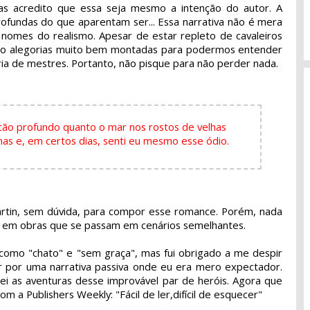
as acredito que essa seja mesmo a intenção do autor. A
rofundas do que aparentam ser... Essa narrativa não é mera
s nomes do realismo. Apesar de estar repleto de cavaleiros
ão alegorias muito bem montadas para podermos entender
ria de mestres. Portanto, não pisque para não perder nada.
 tão profundo quanto o mar nos rostos de velhas
as e, em certos dias, senti eu mesmo esse ódio.
artin, sem dúvida, para compor esse romance. Porém, nada
tes em obras que se passam em cenários semelhantes.
o como "chato" e "sem graça", mas fui obrigado a me despir
r por uma narrativa passiva onde eu era mero expectador.
i as aventuras desse improvável par de heróis. Agora que
m a Publishers Weekly: "Fácil de ler,difícil de esquecer"