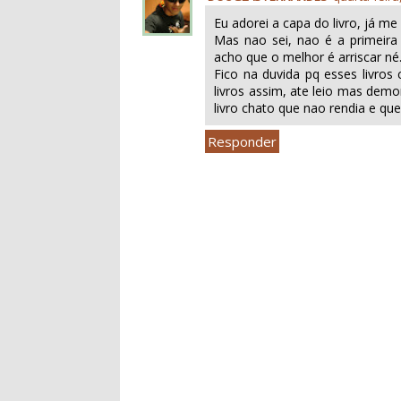
Eu adorei a capa do livro, já me 
Mas nao sei, nao é a primeira 
acho que o melhor é arriscar né
Fico na duvida pq esses livro
livros assim, ate leio mas demo
livro chato que nao rendia e qu
Responder