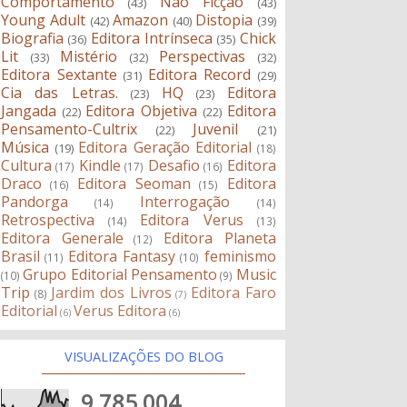
Comportamento
Não Ficção
(43)
(43)
Young Adult
Amazon
Distopia
(42)
(40)
(39)
Biografia
Editora Intrínseca
Chick
(36)
(35)
Lit
Mistério
Perspectivas
(33)
(32)
(32)
Editora Sextante
Editora Record
(31)
(29)
Cia das Letras.
HQ
Editora
(23)
(23)
Jangada
Editora Objetiva
Editora
(22)
(22)
Pensamento-Cultrix
Juvenil
(22)
(21)
Música
Editora Geração Editorial
(19)
(18)
Cultura
Kindle
Desafio
Editora
(17)
(17)
(16)
Draco
Editora Seoman
Editora
(16)
(15)
Pandorga
Interrogação
(14)
(14)
Retrospectiva
Editora Verus
(14)
(13)
Editora Generale
Editora Planeta
(12)
Brasil
Editora Fantasy
feminismo
(11)
(10)
Grupo Editorial Pensamento
Music
(10)
(9)
Trip
Jardim dos Livros
Editora Faro
(8)
(7)
Editorial
Verus Editora
(6)
(6)
VISUALIZAÇÕES DO BLOG
9,785,004