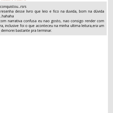
conquistou...rsrs
resenha desse livro que leio e fico na duvida, bom na dúvida
...hahaha
s com narrativa confusa eu nao gosto, nao consigo render com
ra, inclusive foi o que aconteceu na minha ultima leitura,era um
e demorei bastante pra terminar.