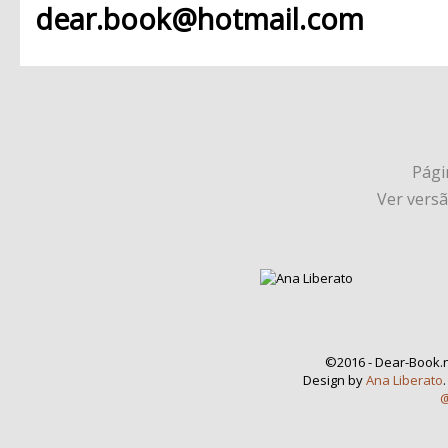
dear.book@hotmail.com
Págin
Ver vers
©2016 - Dear-Book.n
Design by
Ana Liberato
@