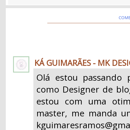
COME
KÁ GUIMARÃES - MK DESI
Olá estou passando 
como Designer de blogs
estou com uma oti
master, me manda um
kguimaresramos@gmai