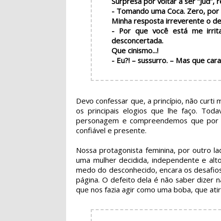
Surpresa por voltar a ser “Jud”, 
- Tomando uma Coca. Zero, por 
Minha resposta irreverente o des
- Por que você está me irri
desconcertada.
Que cinismo...!
- Eu?! – sussurro. – Mas que cara 
Devo
confessar que, a princípio, não curti 
os principais elogios que lhe faço. Tod
personagem e compreendemos que por tr
confiável e presente.
Nossa protagonista feminina, por outro l
uma mulher decidida, independente e alt
medo do desconhecido, encara os desafios
página. O defeito dela é não saber dizer 
que nos fazia agir como uma boba, que atir