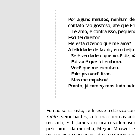
Por alguns minutos, nenhum de 
contato tão gostoso, até que Er
- Te amo, e contra isso, pequen
Escutei direito?
Ele está dizendo que me ama?
A felicidade de faz rir, eu o be
- Se é verdade o que você diz, 
- Foi você que foi embora.
- Você que me expulsou.
- Falei pra você ficar.
- Mas me expulsou!
Pronto, já começamos tudo outr
Eu não seria justa, se fizesse a clássica
motes
semelhantes, a forma como as auto
um lado, E. L. James explora o sadomas
pelo amor da mocinha; Megan Maxwell el
uma maneira corriqueira de se relacionar e