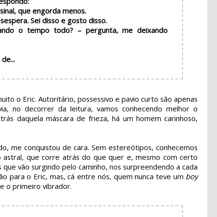
respondo:
sinal, que engorda menos.
espera. Sei disso e gosto disso.
tando o tempo todo? – pergunta, me deixando
de...
muito o Eric. Autoritário, possessivo e pavio curto são apenas
avia, no decorrer da leitura, vamos conhecendo melhor o
ás daquela máscara de frieza, há um homem carinhoso,
ado, me conquistou de cara. Sem estereótipos, conhecemos
o astral, que corre atrás do que quer e, mesmo com certo
 que vão surgindo pelo caminho, nos surpreendendo a cada
não para o Eric, mas, cá entre nós, quem nunca teve um
boy
e o primeiro vibrador.