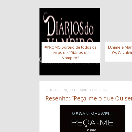
#PROMO Sorteio de todos os
[Anime e Man
livros de "Diários do
- Os Cavale
Vampiro"
SEXTA-FEIRA, 17 DE MARÇO DE 2017
Resenha: “Peça-me o que Quise