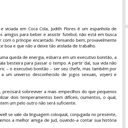
e viciada em Coca Cola, Judith Flores é um espanhola de
os amigos para beber e assistir futebol, não está em busca
r com o príncipe encantado. Pensando bem, provavelmente
 boa e que não a deixe tão atolada de trabalho.
e uma queda de energia, esbarra em um executivo bonitão, a
a besteira para passar o tempo. A partir daí, sua vida não
Eric – o executivo bonitão – ser seu chefe, mas também por
a a um universo desconhecido de jogos sexuais,
voyers
e
, precisará sobreviver a mais empecilhos do que pequenos
bilizar dois temperamentos bem difíceis, ciumentos, o qual,
entem um pelo outro não será suficiente.
l se vale da linguagem coloquial, conjugada no presente,
semos a melhor amiga de Jud, ouvindo-a contar sua história