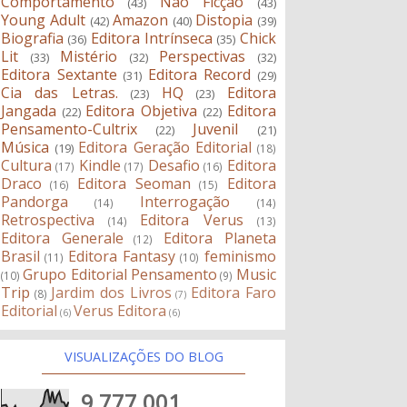
Comportamento
Não Ficção
(43)
(43)
Young Adult
Amazon
Distopia
(42)
(40)
(39)
Biografia
Editora Intrínseca
Chick
(36)
(35)
Lit
Mistério
Perspectivas
(33)
(32)
(32)
Editora Sextante
Editora Record
(31)
(29)
Cia das Letras.
HQ
Editora
(23)
(23)
Jangada
Editora Objetiva
Editora
(22)
(22)
Pensamento-Cultrix
Juvenil
(22)
(21)
Música
Editora Geração Editorial
(19)
(18)
Cultura
Kindle
Desafio
Editora
(17)
(17)
(16)
Draco
Editora Seoman
Editora
(16)
(15)
Pandorga
Interrogação
(14)
(14)
Retrospectiva
Editora Verus
(14)
(13)
Editora Generale
Editora Planeta
(12)
Brasil
Editora Fantasy
feminismo
(11)
(10)
Grupo Editorial Pensamento
Music
(10)
(9)
Trip
Jardim dos Livros
Editora Faro
(8)
(7)
Editorial
Verus Editora
(6)
(6)
VISUALIZAÇÕES DO BLOG
9,777,001