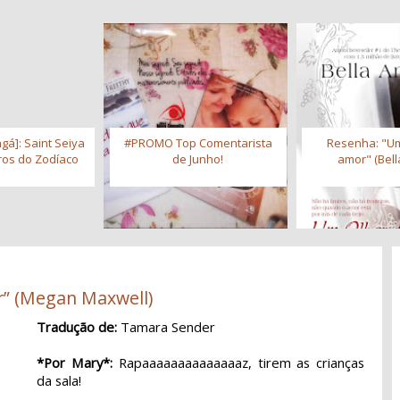
gá]: Saint Seiya
#PROMO Top Comentarista
Resenha: "Um
iros do Zodíaco
de Junho!
amor" (Bell
r” (Megan Maxwell)
Tradução de:
Tamara Sender
*Por Mary*:
Rapaaaaaaaaaaaaaaz, tirem as crianças
da sala!