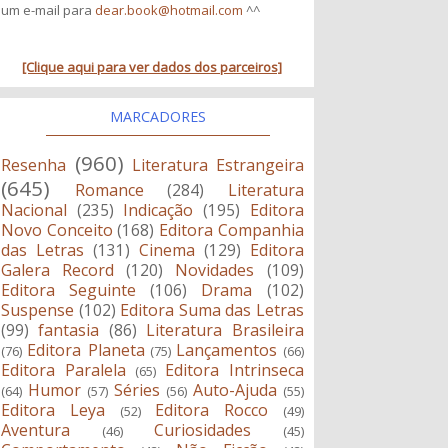
um e-mail para
dear.book@hotmail.com
^^
[Clique aqui para ver dados dos parceiros]
MARCADORES
(960)
Resenha
Literatura Estrangeira
(645)
Romance
(284)
Literatura
Nacional
(235)
Indicação
(195)
Editora
Novo Conceito
(168)
Editora Companhia
das Letras
(131)
Cinema
(129)
Editora
Galera Record
(120)
Novidades
(109)
Editora Seguinte
(106)
Drama
(102)
Suspense
(102)
Editora Suma das Letras
(99)
fantasia
(86)
Literatura Brasileira
Editora Planeta
Lançamentos
(76)
(75)
(66)
Editora Paralela
Editora Intrinseca
(65)
Humor
Séries
Auto-Ajuda
(64)
(57)
(56)
(55)
Editora Leya
Editora Rocco
(52)
(49)
Aventura
Curiosidades
(46)
(45)