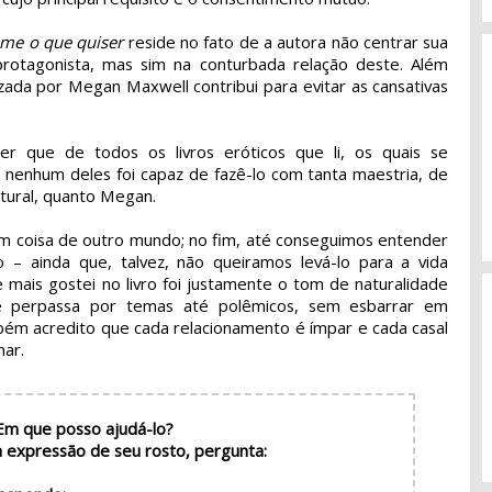
me o que quiser
reside no fato de a autora não centrar sua
 protagonista, mas sim na conturbada relação deste. Além
izada por Megan Maxwell contribui para evitar as cansativas
 que de todos os livros eróticos que li, os quais se
nenhum deles foi capaz de fazê-lo com tanta maestria, de
tural, quanto Megan.
ecem coisa de outro mundo; no fim, até conseguimos entender
 – ainda que, talvez, não queiramos levá-lo para a vida
 mais gostei no livro foi justamente o tom de naturalidade
ue perpassa por temas até polêmicos, sem esbarrar em
bém acredito que cada relacionamento é ímpar e cada casal
nar.
Em que posso ajudá-lo?
 a expressão de seu rosto, pergunta: