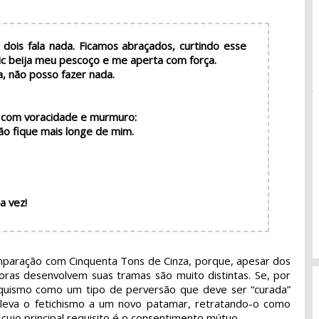
dois fala nada. Ficamos abraçados, curtindo esse
ic beija meu pescoço e me aperta com força.
a, não posso fazer nada.
ijo com voracidade e murmuro:
não fique mais longe de mim.
a vez!
 comparação com Cinquenta Tons de Cinza, porque, apesar dos
ras desenvolvem suas tramas são muito distintas. Se, por
oquismo como um tipo de perversão que deve ser “curada”
eva o fetichismo a um novo patamar, retratando-o como
 cujo principal requisito é o consentimento mútuo.