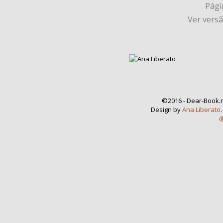
Págin
Ver vers
©2016 - Dear-Book.n
Design by
Ana Liberato
@