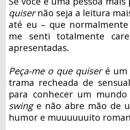
Se você é uma pessoa mais p
quiser
não seja a leitura mai
até eu – que normalment
me senti totalmente caret
apresentadas.
Peça-me o que quiser
é um 
trama recheada de sensua
para conhecer um mund
swing
e não abre mão de um
humor e muuuuuuito roman