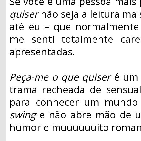
Se você é uma pessoa mais p
quiser
não seja a leitura mai
até eu – que normalment
me senti totalmente caret
apresentadas.
Peça-me o que quiser
é um 
trama recheada de sensua
para conhecer um mund
swing
e não abre mão de um
humor e muuuuuuito roman