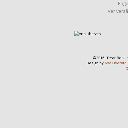
Págin
Ver vers
©2016 - Dear-Book.n
Design by
Ana Liberato
@