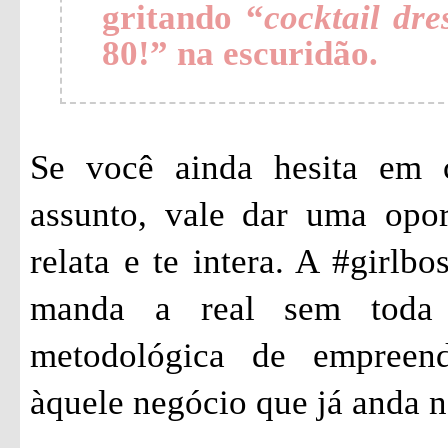
gritando “
cocktail dre
80!” na escuridão.
Se você ainda hesita em 
assunto, vale dar uma opo
relata e te intera. A #girlbo
manda a real sem toda 
metodológica de empreen
àquele negócio que já anda n