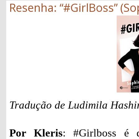
Resenha: “#GirlBoss” (S
Tradução de Ludimila Hashi
Por Kleris
: #Girlboss é 