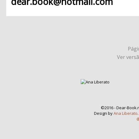
dear.book@hotmail.com
Págin
Ver vers
©2016 - Dear-Book.n
Design by
Ana Liberato
@