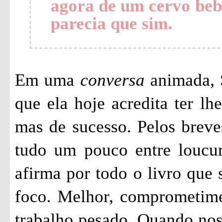
agora de um cervo bebê
parecia que sim.
Em uma
conversa
animada, S
que ela hoje acredita ter lh
mas de sucesso. Pelos brev
tudo um pouco entre loucu
afirma por todo o livro que 
foco. Melhor, comprometime
trabalho pesado. Quando nos