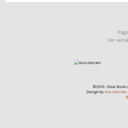
Págin
Ver vers
©2016 - Dear-Book.n
Design by
Ana Liberato
@