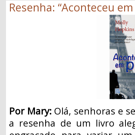
Resenha: “Aconteceu em P
Por Mary:
Olá, senhoras e se
a resenha de um livro ale
engraçado
para variar um