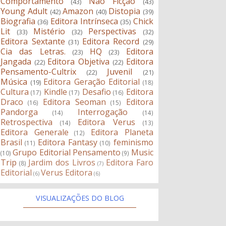
Comportamento
Não Ficção
(43)
(43)
Young Adult
Amazon
Distopia
(42)
(40)
(39)
Biografia
Editora Intrínseca
Chick
(36)
(35)
Lit
Mistério
Perspectivas
(33)
(32)
(32)
Editora Sextante
Editora Record
(31)
(29)
Cia das Letras.
HQ
Editora
(23)
(23)
Jangada
Editora Objetiva
Editora
(22)
(22)
Pensamento-Cultrix
Juvenil
(22)
(21)
Música
Editora Geração Editorial
(19)
(18)
Cultura
Kindle
Desafio
Editora
(17)
(17)
(16)
Draco
Editora Seoman
Editora
(16)
(15)
Pandorga
Interrogação
(14)
(14)
Retrospectiva
Editora Verus
(14)
(13)
Editora Generale
Editora Planeta
(12)
Brasil
Editora Fantasy
feminismo
(11)
(10)
Grupo Editorial Pensamento
Music
(10)
(9)
Trip
Jardim dos Livros
Editora Faro
(8)
(7)
Editorial
Verus Editora
(6)
(6)
VISUALIZAÇÕES DO BLOG