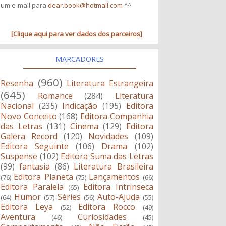
um e-mail para
dear.book@hotmail.com
^^
[Clique aqui para ver dados dos parceiros]
MARCADORES
(960)
Resenha
Literatura Estrangeira
(645)
Romance
(284)
Literatura
Nacional
(235)
Indicação
(195)
Editora
Novo Conceito
(168)
Editora Companhia
das Letras
(131)
Cinema
(129)
Editora
Galera Record
(120)
Novidades
(109)
Editora Seguinte
(106)
Drama
(102)
Suspense
(102)
Editora Suma das Letras
(99)
fantasia
(86)
Literatura Brasileira
Editora Planeta
Lançamentos
(76)
(75)
(66)
Editora Paralela
Editora Intrinseca
(65)
Humor
Séries
Auto-Ajuda
(64)
(57)
(56)
(55)
Editora Leya
Editora Rocco
(52)
(49)
Aventura
Curiosidades
(46)
(45)