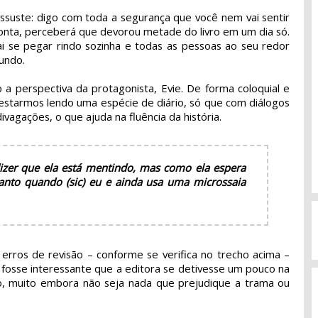
assuste: digo com toda a segurança que você nem vai sentir
nta, perceberá que devorou metade do livro em um dia só.
vai se pegar rindo sozinha e todas as pessoas ao seu redor
undo.
 a perspectiva da protagonista, Evie. De forma coloquial e
 estarmos lendo uma espécie de diário, só que com diálogos
vagações, o que ajuda na fluência da história.
zer que ela está mentindo, mas como ela espera
anto quando (sic) eu e ainda usa uma microssaia
s erros de revisão – conforme se verifica no trecho acima –
z fosse interessante que a editora se detivesse um pouco na
o, muito embora não seja nada que prejudique a trama ou