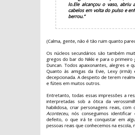
lo.
Ele alcançou o vaso, abriu
cabelos em volta do pulso e en
berrou.”
(Calma, gente, não é tão ruim quanto parec
Os núcleos secundários são também muit
gregos do bar do Nikki e para o primeiro 
Duncan. Todos apaixonantes, alegres e 
Quanto às amigas da Evie, Lexy (irmã)
decepcionada. A despeito de terem real
e fúteis em muitos outros.
Entretanto, todas essas impressões a r
interpretadas sob a ótica da verossimi
habilidosa, criar personagens reais, co
Aconteceu
, nós conseguimos identifica
defeito, o que irá te conquistar em a
pessoas reais que conhecemos na escola, no