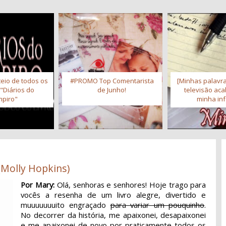
eio de todos os
#PROMO Top Comentarista
[Minhas palavra
 "Diários do
de Junho!
televisão ac
piro"
minha inf
(Molly Hopkins)
Por Mary:
Olá, senhoras e senhores! Hoje trago para
vocês a resenha de um livro alegre, divertido e
muuuuuuuito engraçado
para variar um pouquinho
.
No decorrer da história, me apaixonei, desapaixonei
e me apaixonei de novo por praticamente todos os