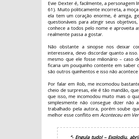
Evie Dexter é, facilmente, a personagem lit
61). Muito politicamente incorreta, a moça
ela tem um coração enorme, é amiga, gen
questionáveis para atingir seus objetivo
conhece a todos pelo nome e aproveita as
realmente passa a gostar.
Não obstante a sinopse nos deixar c
interesseira, devo discordar quanto a isso
mesmo que ele fosse milionário – caso d
ficaria um pouquinho contente em saber 
são outros quinhentos e isso não acontece
Por falar em Rob, me incomodou bastante 
cheio de surpresas, ele é tão mandão, que
que isso, me incomodou muito mais o qua
simplesmente não consegue dizer não a e
trabalhado pela autora, porém soube qu
melhor esse conflito em
Aconteceu em Ve
“- Engula tudo! – Explodiu, ab