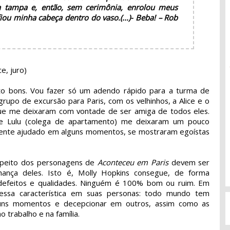
 a tampa e, então, sem cerimônia, enrolou meus
fiou minha cabeça dentro do vaso.
(...)
- Beba! – Rob
e, juro)
o bons. Vou fazer só um adendo rápido para a turma de
grupo de excursão para Paris, com os velhinhos, a Alice e o
que me deixaram com vontade de ser amiga de todos eles.
 e Lulu (colega de apartamento) me deixaram um pouco
mente ajudado em alguns momentos, se mostraram egoístas
espeito dos personagens de
Aconteceu em Paris
devem ser
lhança deles. Isto é, Molly Hopkins consegue, de forma
m defeitos e qualidades. Ninguém é 100% bom ou ruim. Em
r essa característica em suas personas: todo mundo tem
lguns momentos e decepcionar em outros, assim como as
 trabalho e na família.