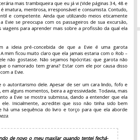
erária mais trambiqueira que eu já vi (Vide páginas 34, 48 e
 é imatura, mentirosa, irresponsável e consumista. Contudo,
til e competente. Ainda que utilizando meios eticamente
s, a Evie se preocupa com os passageiros de sua excursão,
 viagens para aprender mais sobre a profissão da qual ela
om a ideia pré-concebida de que a Evie é uma garota
. A mim ficou muito claro que ela jamais estaria com o Rob –
ele não gostasse. Não sejamos hipócritas: que garota não
que o namorado tem grana? Estar com ele por causa disso
 com a Evie.
o autoritarismo dele. Apesar de ser um cara lindo, fofo e
, em alguns momentos, beira a agressividade. Todavia, mais
nto a Evie se mostra submissa, dando a entender que ela
le. Inicialmente, acreditei que isso não tinha sido bem
e há uma sequência do livro e torço para que ela aborde
neza
.
rindo de novo o meu maxilar quando tentei fechá-