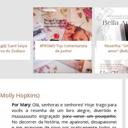
gá]: Saint Seiya
#PROMO Top Comentarista
Resenha: "Um
iros do Zodíaco
de Junho!
amor" (Bell
(Molly Hopkins)
Por Mary:
Olá, senhoras e senhores! Hoje trago para
vocês a resenha de um livro alegre, divertido e
muuuuuuuito engraçado
para variar um pouquinho
.
No decorrer da história, me apaixonei, desapaixonei
e me apaixonei de novo por praticamente todos os