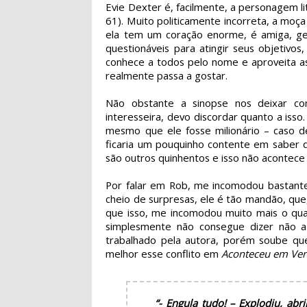
Evie Dexter é, facilmente, a personagem lit
61). Muito politicamente incorreta, a moça
ela tem um coração enorme, é amiga, gen
questionáveis para atingir seus objetivo
conhece a todos pelo nome e aproveita as
realmente passa a gostar.
Não obstante a sinopse nos deixar c
interesseira, devo discordar quanto a isso
mesmo que ele fosse milionário – caso d
ficaria um pouquinho contente em saber 
são outros quinhentos e isso não acontece
Por falar em Rob, me incomodou bastante 
cheio de surpresas, ele é tão mandão, que
que isso, me incomodou muito mais o qua
simplesmente não consegue dizer não a e
trabalhado pela autora, porém soube qu
melhor esse conflito em
Aconteceu em Ve
“- Engula tudo! – Explodiu, ab