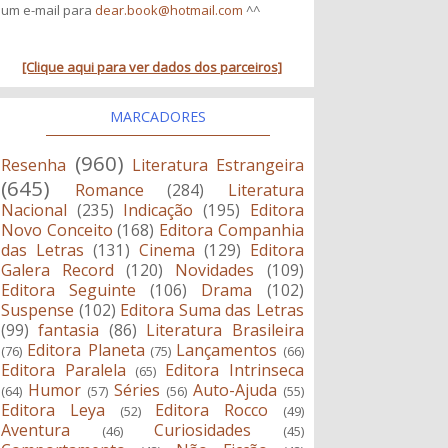
um e-mail para
dear.book@hotmail.com
^^
[Clique aqui para ver dados dos parceiros]
MARCADORES
(960)
Resenha
Literatura Estrangeira
(645)
Romance
(284)
Literatura
Nacional
(235)
Indicação
(195)
Editora
Novo Conceito
(168)
Editora Companhia
das Letras
(131)
Cinema
(129)
Editora
Galera Record
(120)
Novidades
(109)
Editora Seguinte
(106)
Drama
(102)
Suspense
(102)
Editora Suma das Letras
(99)
fantasia
(86)
Literatura Brasileira
Editora Planeta
Lançamentos
(76)
(75)
(66)
Editora Paralela
Editora Intrinseca
(65)
Humor
Séries
Auto-Ajuda
(64)
(57)
(56)
(55)
Editora Leya
Editora Rocco
(52)
(49)
Aventura
Curiosidades
(46)
(45)