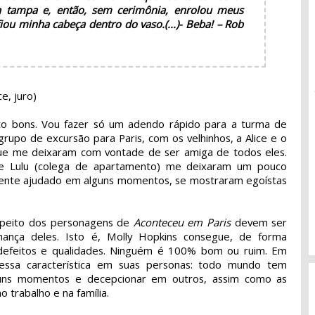
 a tampa e, então, sem cerimônia, enrolou meus
fiou minha cabeça dentro do vaso.
(...)
- Beba! – Rob
e, juro)
o bons. Vou fazer só um adendo rápido para a turma de
grupo de excursão para Paris, com os velhinhos, a Alice e o
que me deixaram com vontade de ser amiga de todos eles.
 e Lulu (colega de apartamento) me deixaram um pouco
mente ajudado em alguns momentos, se mostraram egoístas
espeito dos personagens de
Aconteceu em Paris
devem ser
lhança deles. Isto é, Molly Hopkins consegue, de forma
m defeitos e qualidades. Ninguém é 100% bom ou ruim. Em
r essa característica em suas personas: todo mundo tem
lguns momentos e decepcionar em outros, assim como as
 trabalho e na família.