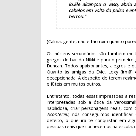
lo.
Ele alcançou o vaso, abriu
cabelos em volta do pulso e en
berrou.”
(Calma, gente, não é tão ruim quanto parec
Os núcleos secundários são também muit
gregos do bar do Nikki e para o primeiro 
Duncan. Todos apaixonantes, alegres e 
Quanto às amigas da Evie, Lexy (irmã)
decepcionada. A despeito de terem real
e fúteis em muitos outros.
Entretanto, todas essas impressões a r
interpretadas sob a ótica da verossimi
habilidosa, criar personagens reais, co
Aconteceu
, nós conseguimos identifica
defeito, o que irá te conquistar em a
pessoas reais que conhecemos na escola, no