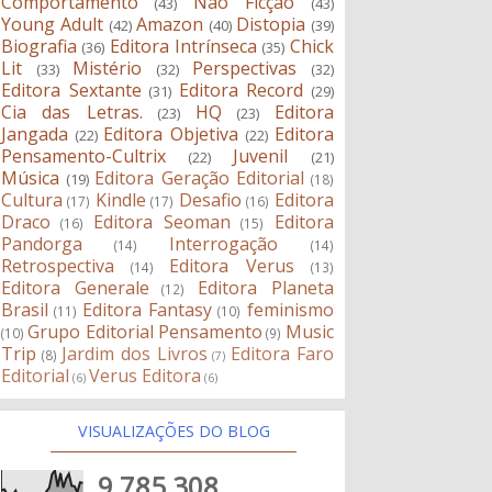
Comportamento
Não Ficção
(43)
(43)
Young Adult
Amazon
Distopia
(42)
(40)
(39)
Biografia
Editora Intrínseca
Chick
(36)
(35)
Lit
Mistério
Perspectivas
(33)
(32)
(32)
Editora Sextante
Editora Record
(31)
(29)
Cia das Letras.
HQ
Editora
(23)
(23)
Jangada
Editora Objetiva
Editora
(22)
(22)
Pensamento-Cultrix
Juvenil
(22)
(21)
Música
Editora Geração Editorial
(19)
(18)
Cultura
Kindle
Desafio
Editora
(17)
(17)
(16)
Draco
Editora Seoman
Editora
(16)
(15)
Pandorga
Interrogação
(14)
(14)
Retrospectiva
Editora Verus
(14)
(13)
Editora Generale
Editora Planeta
(12)
Brasil
Editora Fantasy
feminismo
(11)
(10)
Grupo Editorial Pensamento
Music
(10)
(9)
Trip
Jardim dos Livros
Editora Faro
(8)
(7)
Editorial
Verus Editora
(6)
(6)
VISUALIZAÇÕES DO BLOG
9,785,308