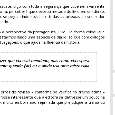
assuste: digo com toda a segurança que você nem vai sentir
nta, perceberá que devorou metade do livro em um dia só.
vai se pegar rindo sozinha e todas as pessoas ao seu redor
undo.
 a perspectiva da protagonista, Evie. De forma coloquial e
 estarmos lendo uma espécie de diário, só que com diálogos
vagações, o que ajuda na fluência da história.
zer que ela está mentindo, mas como ela espera
anto quando (sic) eu e ainda usa uma microssaia
s erros de revisão – conforme se verifica no trecho acima –
z fosse interessante que a editora se detivesse um pouco na
o, muito embora não seja nada que prejudique a trama ou