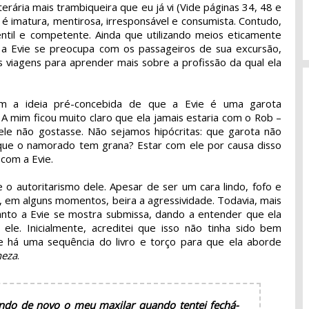
erária mais trambiqueira que eu já vi (Vide páginas 34, 48 e
 é imatura, mentirosa, irresponsável e consumista. Contudo,
til e competente. Ainda que utilizando meios eticamente
s, a Evie se preocupa com os passageiros de sua excursão,
 viagens para aprender mais sobre a profissão da qual ela
om a ideia pré-concebida de que a Evie é uma garota
. A mim ficou muito claro que ela jamais estaria com o Rob –
ele não gostasse. Não sejamos hipócritas: que garota não
que o namorado tem grana? Estar com ele por causa disso
 com a Evie.
o autoritarismo dele. Apesar de ser um cara lindo, fofo e
, em alguns momentos, beira a agressividade. Todavia, mais
nto a Evie se mostra submissa, dando a entender que ela
le. Inicialmente, acreditei que isso não tinha sido bem
e há uma sequência do livro e torço para que ela aborde
neza
.
rindo de novo o meu maxilar quando tentei fechá-