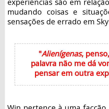
experiências são em relaçã
mudando coisas e situaçõ
sensações de errado em Sky
"
Alienígenas
, penso,
palavra não me dá von
pensar em outra expl
Win pertence à uma facção 