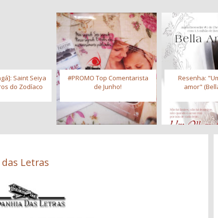
gá]: Saint Seiya
#PROMO Top Comentarista
Resenha: "Um
iros do Zodíaco
de Junho!
amor" (Bell
 das Letras