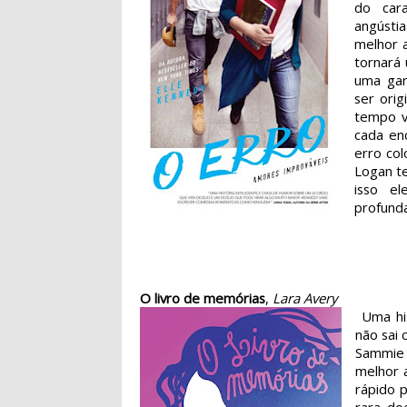
do cara
angústi
melhor a
tornará
uma gar
ser orig
tempo v
cada en
erro col
Logan te
isso e
profunda
O livro de memórias
,
Lara Avery
Uma his
não sai
Sammie 
melhor 
rápido 