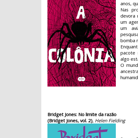
anos, qu
Nas pr
devora 
um agen
um avi
pesquis
bomba nu
Enquant
pacote 
algo est
O mundo
ancest
humanid
Bridget Jones: No limite da razão
(Bridget Jones, vol. 2)
,
Helen Fielding