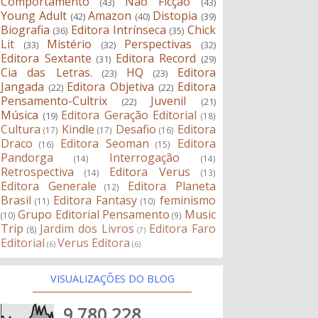
Comportamento
Não Ficção
(43)
(43)
Young Adult
Amazon
Distopia
(42)
(40)
(39)
Biografia
Editora Intrínseca
Chick
(36)
(35)
Lit
Mistério
Perspectivas
(33)
(32)
(32)
Editora Sextante
Editora Record
(31)
(29)
Cia das Letras.
HQ
Editora
(23)
(23)
Jangada
Editora Objetiva
Editora
(22)
(22)
Pensamento-Cultrix
Juvenil
(22)
(21)
Música
Editora Geração Editorial
(19)
(18)
Cultura
Kindle
Desafio
Editora
(17)
(17)
(16)
Draco
Editora Seoman
Editora
(16)
(15)
Pandorga
Interrogação
(14)
(14)
Retrospectiva
Editora Verus
(14)
(13)
Editora Generale
Editora Planeta
(12)
Brasil
Editora Fantasy
feminismo
(11)
(10)
Grupo Editorial Pensamento
Music
(10)
(9)
Trip
Jardim dos Livros
Editora Faro
(8)
(7)
Editorial
Verus Editora
(6)
(6)
VISUALIZAÇÕES DO BLOG
9,780,228