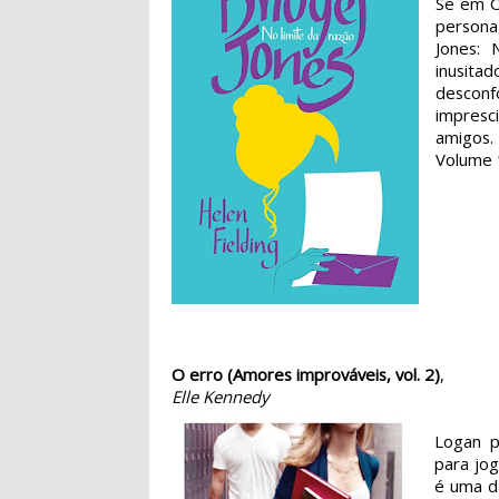
Se em O 
persona
Jones: 
inusit
desconf
impres
amigos.
Volume 
O erro (Amores improváveis, vol. 2)
,
Elle Kennedy
Logan p
para jog
é uma da