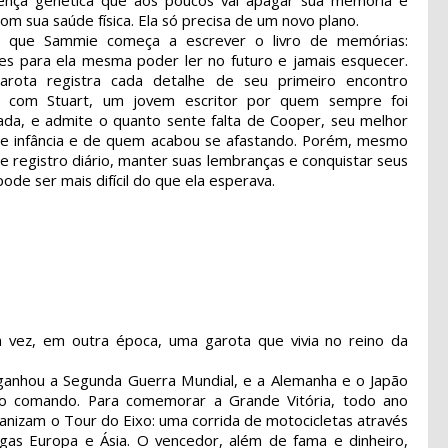
ença genética que aos poucos vai apagar sua memória e
om sua saúde física. Ela só precisa de um novo plano.
m que Sammie começa a escrever o livro de memórias:
es para ela mesma poder ler no futuro e jamais esquecer.
garota registra cada detalhe de seu primeiro encontro
o com Stuart, um jovem escritor por quem sempre foi
ada, e admite o quanto sente falta de Cooper, seu melhor
e infância e de quem acabou se afastando. Porém, mesmo
 registro diário, manter suas lembranças e conquistar seus
ode ser mais difícil do que ela esperava.
 vez, em outra época, uma garota que vivia no reino da
ganhou a Segunda Guerra Mundial, e a Alemanha e o Japão
o comando. Para comemorar a Grande Vitória, todo ano
anizam o Tour do Eixo: uma corrida de motocicletas através
igas Europa e Ásia. O vencedor, além de fama e dinheiro,