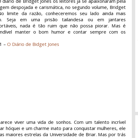
diário de Bridget Jones os leitores já se apaixonaram pela
gem despojada e carismática, no segundo volume, Bridget
No limite da razão, conheceremos seu lado ainda mais
ado. Seja em uma prisão tailandesa ou em jantares
ortáveis, nada é tão ruim que não possa piorar. Mas é
cindível manter o bom humor e contar sempre com os
1 –
O Diário de Bidget Jones
arece viver uma vida de sonhos. Com um talento incrível
ar hóquei e um charme inato para conquistar mulheres, ele
s maiores estrelas da Universidade de Briar. Mas por trás