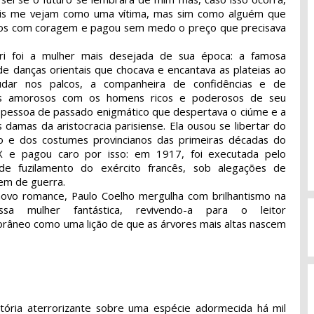
is me vejam como uma vítima, mas sim como alguém que
os com coragem e pagou sem medo o preço que precisava
i foi a mulher mais desejada de sua época: a famosa
 de danças orientais que chocava e encantava as plateias ao
dar nos palcos, a companheira de confidências e de
os amorosos com os homens ricos e poderosos de seu
 pessoa de passado enigmático que despertava o ciúme e a
s damas da aristocracia parisiense. Ela ousou se libertar do
o e dos costumes provincianos das primeiras décadas do
X e pagou caro por isso: em 1917, foi executada pelo
de fuzilamento do exército francês, sob alegações de
em de guerra.
ovo romance, Paulo Coelho mergulha com brilhantismo na
ssa mulher fantástica, revivendo-a para o leitor
râneo como uma lição de que as árvores mais altas nascem
tória aterrorizante sobre uma espécie adormecida há mil