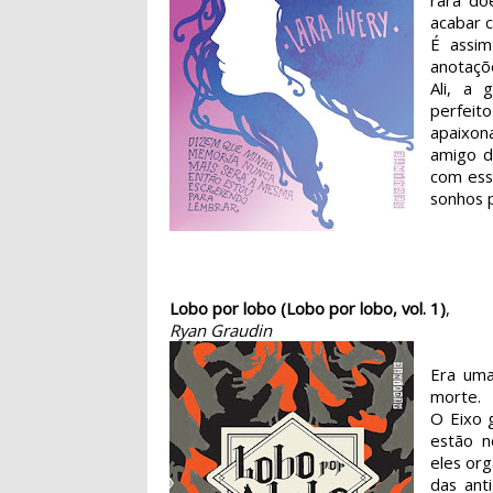
rara do
acabar c
É assi
anotaçõ
Ali, a 
perfeit
apaixon
amigo d
com esse
sonhos p
Lobo por lobo (Lobo por lobo, vol. 1)
,
Ryan Graudin
Era uma
morte.
O Eixo 
estão n
eles org
das ant