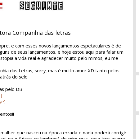
tora Companhia das letras
mpre, e com esses novos lançamentos espetaculares é de
lguns de seus lançamentos, e hoje estou aqui para falar um
istopia a vida real e agradecer muito pelo mimos, eu me
hia das Letras, sorry, mas é muito amor XD tanto pelos
atrás do selo.
tas pelo DB
)
ye)
entos!!
mulher que nasceu na época errada e nada poderá corrigir
 sei se o futuro se lembrará de mim mas, caso isso ocorra,