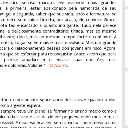
cterístico sorriso maroto, ele esconde duas grandes
as: a primeira, estar apaixonado pela namorada de seu
migo; a segunda, saber que sua vida, após a formatura, se
 um beco sem saída. Um dia, por acaso, ele conhece Grace,
ota tão encantadora quanto intrigante. Tudo nela parece
inal e deliciosamente contraditório: tímida, mas ao mesmo
ibrante; doce, mas ao mesmo tempo forte e confiante. A
contro, Logan se vê mais e mais envolvido. Mas um grande
ocará o relacionamento desses dois jovens em risco. Agora,
rá que se esforçar para reconquistar Grace - nem que para
le precise amadurecer e encarar suas questões mais
s e doloridas. Volume 1 –
O Acordo
tória emocionante sobre aprender a viver quando a vida
 como a gente espera.
sempre teve um plano: se formar no ensino médio como a
aluna da classe e sair da cidade pequena onde mora o mais
possível. E nada vai ficar em seu caminho - nem mesmo uma