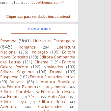
um e-mail para
dear.book@hotmail.com
^^
[Clique aqui para ver dados dos parceiros]
MARCADORES
(960)
Resenha
Literatura Estrangeira
(645)
Romance
(284)
Literatura
Nacional
(235)
Indicação
(195)
Editora
Novo Conceito
(168)
Editora Companhia
das Letras
(131)
Cinema
(129)
Editora
Galera Record
(120)
Novidades
(109)
Editora Seguinte
(106)
Drama
(102)
Suspense
(102)
Editora Suma das Letras
(99)
fantasia
(86)
Literatura Brasileira
Editora Planeta
Lançamentos
(76)
(75)
(66)
Editora Paralela
Editora Intrinseca
(65)
Humor
Séries
Auto-Ajuda
(64)
(57)
(56)
(55)
Editora Leya
Editora Rocco
(52)
(49)
Aventura
Curiosidades
(46)
(45)