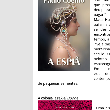
que jama
deu pass
pagar.”
Mata Har
bailarina
se desnu
encontr
tempo, a
inveja da
moralism
século X
pelotão 
espionag
Em seu n
vida de
contempo
de pequenas sementes.
A colônia
,
Ezekiel Boone
Uma his