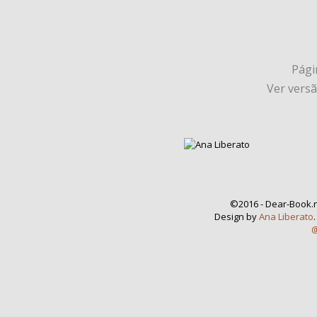
Págin
Ver vers
©2016 - Dear-Book.n
Design by
Ana Liberato
@