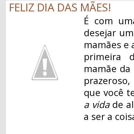
FELIZ DIA DAS MÃES!
É com uma
desejar u
mamães e a
primeira 
mamãe da M
prazeroso,
que você t
a vida
de al
a ser a coi