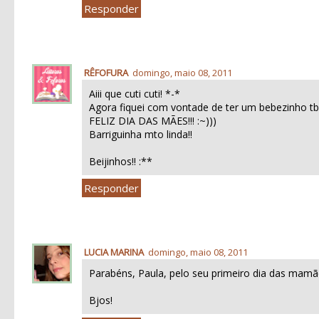
Responder
RÊFOFURA
domingo, maio 08, 2011
Aiii que cuti cuti! *-*
Agora fiquei com vontade de ter um bebezinho t
FELIZ DIA DAS MÃES!!! :~)))
Barriguinha mto linda!!
Beijinhos!! :**
Responder
LUCIA MARINA
domingo, maio 08, 2011
Parabéns, Paula, pelo seu primeiro dia das ma
Bjos!