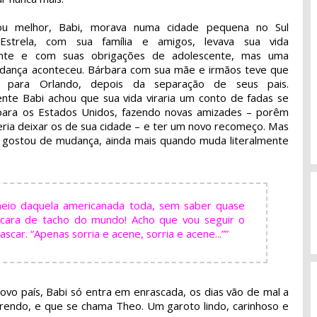
ou melhor, Babi, morava numa cidade pequena no Sul
strela, com sua família e amigos, levava sua vida
nte e com suas obrigações de adolescente, mas uma
dança aconteceu. Bárbara com sua mãe e irmãos teve que
 para Orlando, depois da separação de seus pais.
nte Babi achou que sua vida viraria um conto de fadas se
ara os Estados Unidos, fazendo novas amizades – porêm
eria deixar os de sua cidade – e ter um novo recomeço. Mas
 gostou de mudança, ainda mais quando muda literalmente
 meio daquela americanada toda, sem saber quase
 cara de tacho do mundo! Acho que vou seguir o
car. “Apenas sorria e acene, sorria e acene...””
vo país, Babi só entra em enrascada, os dias vão de mal a
rrendo, e que se chama Theo. Um garoto lindo, carinhoso e