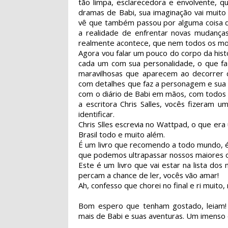
tão limpa, esclarecedora e envolvente, q
dramas de Babi, sua imaginação vai muito a
vê que também passou por alguma coisa da
a realidade de enfrentar novas mudanças
realmente acontece, que nem todos os mo
Agora vou falar um pouco do corpo da hist
cada um com sua personalidade, o que faz
maravilhosas que aparecem ao decorrer da 
com detalhes que faz a personagem e sua tr
com o diário de Babi em mãos, com todos o
a escritora Chris Salles, vocês fizeram 
identificar.
Chris Slles escrevia no Wattpad, o que er
Brasil todo e muito além.
É um livro que recomendo a todo mundo, é
que podemos ultrapassar nossos maiores o
Este é um livro que vai estar na lista d
percam a chance de ler, vocês vão amar!
Ah, confesso que chorei no final e ri muito
Bom espero que tenham gostado, leiam! 
mais de Babi e suas aventuras. Um imenso 