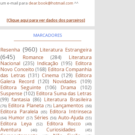
um e-mail para
dear.book@hotmail.com
^^
[Clique aqui para ver dados dos parceiros]
MARCADORES
(960)
Resenha
Literatura Estrangeira
(645)
Romance
(284)
Literatura
Nacional
(235)
Indicação
(195)
Editora
Novo Conceito
(168)
Editora Companhia
das Letras
(131)
Cinema
(129)
Editora
Galera Record
(120)
Novidades
(109)
Editora Seguinte
(106)
Drama
(102)
Suspense
(102)
Editora Suma das Letras
(99)
fantasia
(86)
Literatura Brasileira
Editora Planeta
Lançamentos
(76)
(75)
(66)
Editora Paralela
Editora Intrinseca
(65)
Humor
Séries
Auto-Ajuda
(64)
(57)
(56)
(55)
Editora Leya
Editora Rocco
(52)
(49)
Aventura
Curiosidades
(46)
(45)