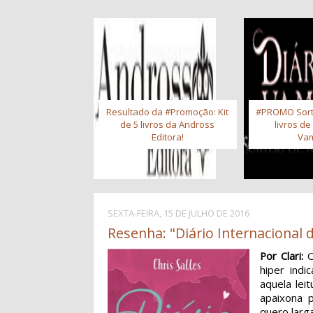
Resultado da #Promoção: Kit
#PROMO Sort
de 5 livros da Andross
livros de
Editora!
Vam
SEXTA-FEIRA, 15 DE JULHO DE 2016
Resenha: "Diário Internacional d
Por Clari:
hiper indi
aquela lei
apaixona p
quero larg