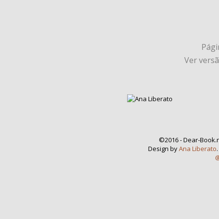
Págin
Ver vers
©2016 - Dear-Book.n
Design by
Ana Liberato
@