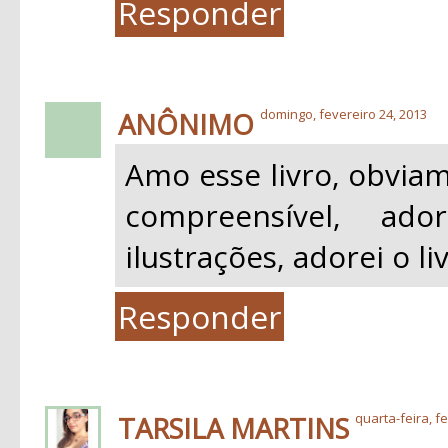
Responder
ANÔNIMO
domingo, fevereiro 24, 2013
Amo esse livro, obviam
compreensível, ad
ilustrações, adorei o li
Responder
TARSILA MARTINS
quarta-feira, f