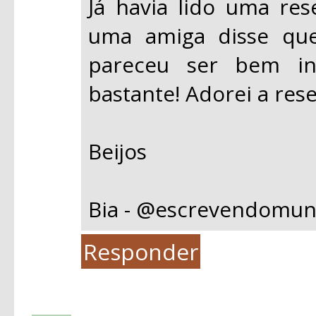
Já havia lido uma res
uma amiga disse qu
pareceu ser bem int
bastante! Adorei a res
Beijos
Bia - @escrevendomu
Responder