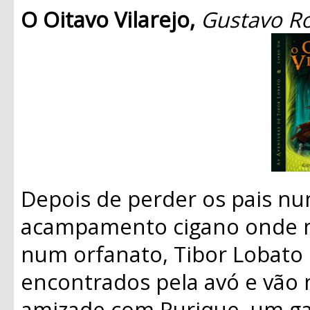
O Oitavo Vilarejo,
Gustavo R
Depois de perder os pais nu
acampamento cigano onde m
num orfanato, Tibor Lobato 
encontrados pela avó e vão m
amizade com Rurique, um ga