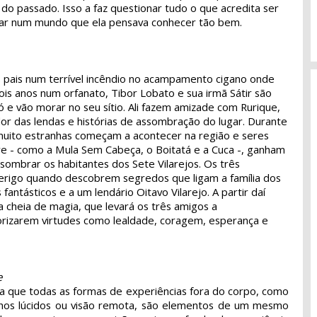
do passado. Isso a faz questionar tudo o que acredita ser
gar num mundo que ela pensava conhecer tão bem.
 pais num terrível incêndio no acampamento cigano onde
is anos num orfanato, Tibor Lobato e sua irmã Sátir são
 e vão morar no seu sítio. Ali fazem amizade com Rurique,
r das lendas e histórias de assombração do lugar. Durante
muito estranhas começam a acontecer na região e seres
ore - como a Mula Sem Cabeça, o Boitatá e a Cuca -, ganham
sombrar os habitantes dos Sete Vilarejos. Os três
rigo quando descobrem segredos que ligam a família dos
fantásticos e a um lendário Oitavo Vilarejo. A partir daí
ia cheia de magia, que levará os três amigos a
rizarem virtudes como lealdade, coragem, esperança e
e
a que todas as formas de experiências fora do corpo, como
onhos lúcidos ou visão remota, são elementos de um mesmo