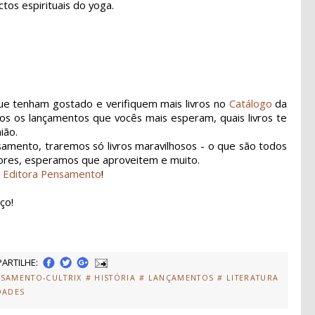
tos espirituais do yoga.
ue tenham gostado e verifiquem mais livros no
Catálogo
da
s os lançamentos que vocês mais esperam, quais livros te
ião.
mento, traremos só livros maravilhosos - o que são todos
itores, esperamos que aproveitem e muito.
a
Editora Pensamento
!
ço!
ARTILHE:
NSAMENTO-CULTRIX
# HISTÓRIA
# LANÇAMENTOS
# LITERATURA
DADES