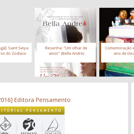
gá]: Saint Seiya
Resenha: "Um olhar de
Comemoração 
iros do Zodíaco
amor" (Bella Andre)
ano de Dea
2016] Editora Pensamento