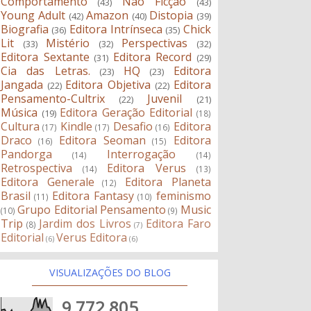
Comportamento
Não Ficção
(43)
(43)
Young Adult
Amazon
Distopia
(42)
(40)
(39)
Biografia
Editora Intrínseca
Chick
(36)
(35)
Lit
Mistério
Perspectivas
(33)
(32)
(32)
Editora Sextante
Editora Record
(31)
(29)
Cia das Letras.
HQ
Editora
(23)
(23)
Jangada
Editora Objetiva
Editora
(22)
(22)
Pensamento-Cultrix
Juvenil
(22)
(21)
Música
Editora Geração Editorial
(19)
(18)
Cultura
Kindle
Desafio
Editora
(17)
(17)
(16)
Draco
Editora Seoman
Editora
(16)
(15)
Pandorga
Interrogação
(14)
(14)
Retrospectiva
Editora Verus
(14)
(13)
Editora Generale
Editora Planeta
(12)
Brasil
Editora Fantasy
feminismo
(11)
(10)
Grupo Editorial Pensamento
Music
(10)
(9)
Trip
Jardim dos Livros
Editora Faro
(8)
(7)
Editorial
Verus Editora
(6)
(6)
VISUALIZAÇÕES DO BLOG
9,772,805