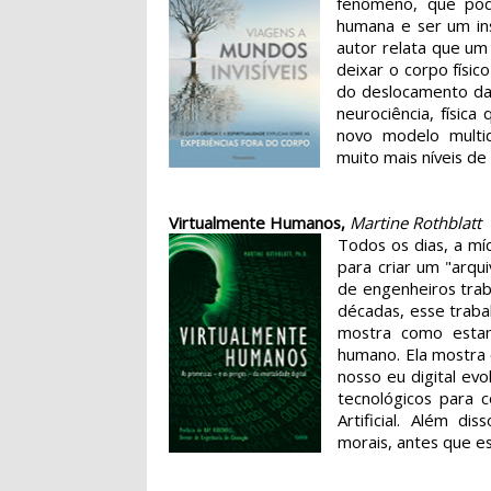
fenômeno, que pod
humana e ser um in
autor relata que um
deixar o corpo físic
do deslocamento da
neurociência, físic
novo modelo multi
muito mais níveis d
Virtualmente Humanos,
Martine Rothblatt
Todos os dias, a mí
para criar um "arqu
de engenheiros trab
décadas, esse traba
mostra como estam
humano. Ela mostra
nosso eu digital evo
tecnológicos para 
Artificial. Além d
morais, antes que es