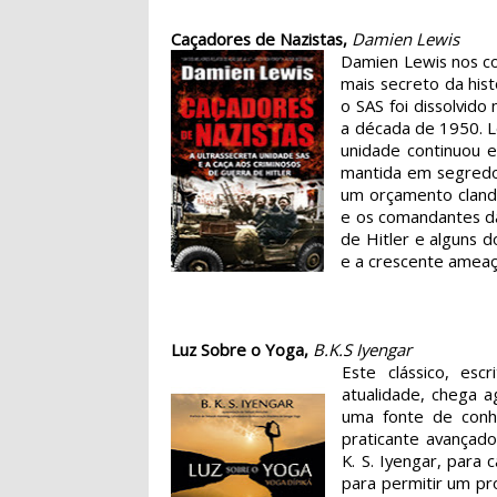
Caçadores de Nazistas,
Damien Lewis
Damien Lewis nos con
mais secreto da hist
o SAS foi dissolvido
a década de 1950. Le
unidade continuou e
mantida em segredo
um orçamento cland
e os comandantes da
de Hitler e alguns 
e a crescente ameaça
Luz Sobre o Yoga,
B.K.S Iyengar
Este clássico, es
atualidade, chega 
uma fonte de conhe
praticante avançado
K. S. Iyengar, para
para permitir um pro