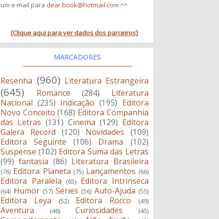
um e-mail para
dear.book@hotmail.com
^^
[Clique aqui para ver dados dos parceiros]
MARCADORES
(960)
Resenha
Literatura Estrangeira
(645)
Romance
(284)
Literatura
Nacional
(235)
Indicação
(195)
Editora
Novo Conceito
(168)
Editora Companhia
das Letras
(131)
Cinema
(129)
Editora
Galera Record
(120)
Novidades
(109)
Editora Seguinte
(106)
Drama
(102)
Suspense
(102)
Editora Suma das Letras
(99)
fantasia
(86)
Literatura Brasileira
Editora Planeta
Lançamentos
(76)
(75)
(66)
Editora Paralela
Editora Intrinseca
(65)
Humor
Séries
Auto-Ajuda
(64)
(57)
(56)
(55)
Editora Leya
Editora Rocco
(52)
(49)
Aventura
Curiosidades
(46)
(45)