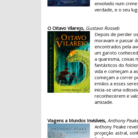
envolvido num crime 
verdade, e o seu lu
O Oitavo Vilarejo,
Gustavo Rosseb
Depois de perder os
moravam e passar do
encontrados pela avó
um garoto conhecedo
a quaresma, coisas 
fantásticos do folcl
vida e começam a as
começam a correr pe
irmãos a esses seres 
inicia-se uma odisse
reconhecerem e valo
amizade.
Viagens a Mundos Invisíveis,
Anthony Peak
Anthony Peake revel
projeção astral, s