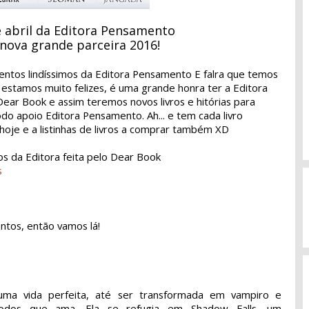
 abril da Editora Pensamento
nova grande parceira 2016!
mentos lindíssimos da Editora Pensamento E falra que temos
 estamos muito felizes, é uma grande honra ter a Editora
ear Book e assim teremos novos livros e hitórias para
odo apoio Editora Pensamento. Ah... e tem cada livro
 hoje e a listinhas de livros a comprar também XD
os da Editora feita pelo Dear Book
s
ntos, então vamos lá!
 uma vida perfeita, até ser transformada em vampiro e
odos que ama. Ela se refugia em Shadow Falls, um