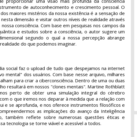
e proporcionar uma visão mais profunda da consciência
strumento de autoconhecimento e crescimento pessoal. O
 dos maiores mistérios da nossa existência é a sensação de
o nesta dimensão e visitar outros níveis de realidade através
 nossa consciência. Com base em pesquisas nos campos da
a quântica e estudos sobre a consciência, o autor sugere um
dimensional segundo o qual a nossa percepção abrange
e realidade do que podemos imaginar.
dia social faz o upload de tudo que despejamos na internet
ivo mental" dos usuários. Com base nesse arquivo, milhares
alham para criar a ciberconsciência. Dentro de uma ou duas
lho resultará em nossos "clones mentais". Martine Rothblatt
os perto de obter uma simulação integral do cérebro
 com o que iremos nos deparar à medida que a relação com
lui e se aprofunda, e nos oferece instrumentos filosóficos e
compreendermos as implicações do avanço da Inteligência
isso, também reflete sobre numerosas questões éticas e
sa tecnologia se torne viável e acessível a todos.