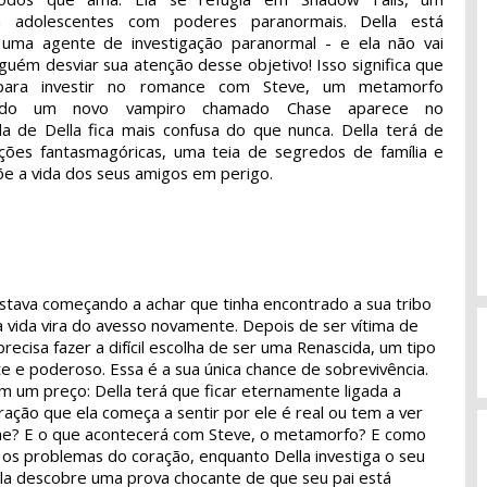
 adolescentes com poderes paranormais. Della está
 uma agente de investigação paranormal - e ela não vai
guém desviar sua atenção desse objetivo! Isso significa que
ara investir no romance com Steve, um metamorfo
ando um novo vampiro chamado Chase aparece no
a de Della fica mais confusa do que nunca. Della terá de
ções fantasmagóricas, uma teia de segredos de família e
e a vida dos seus amigos em perigo.
estava começando a achar que tinha encontrado a sua tribo
 vida vira do avesso novamente. Depois de ser vítima de
precisa fazer a difícil escolha de ser uma Renascida, um tipo
e e poderoso. Essa é a sua única chance de sobrevivência.
m um preço: Della terá que ficar eternamente ligada a
ração que ela começa a sentir por ele é real ou tem a ver
ne? E o que acontecerá com Steve, o metamorfo? E como
 os problemas do coração, enquanto Della investiga o seu
ela descobre uma prova chocante de que seu pai está