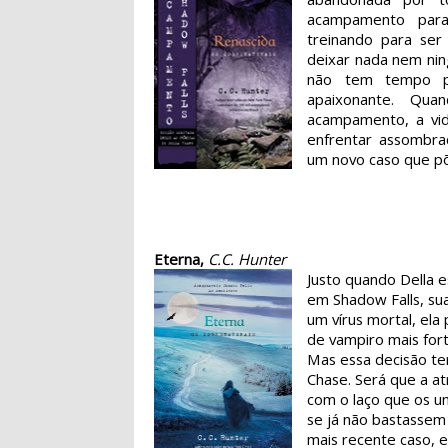
acampamento para
treinando para ser
deixar nada nem nin
não tem tempo p
apaixonante. Qu
acampamento, a vid
enfrentar assombra
um novo caso que põ
Eterna,
C.C. Hunter
Justo quando Della 
em Shadow Falls, sua
um vírus mortal, ela 
de vampiro mais fort
Mas essa decisão te
Chase. Será que a at
com o laço que os u
se já não bastassem
mais recente caso, 