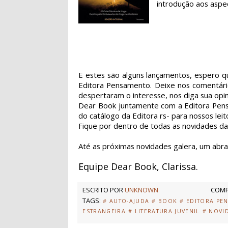
introdução aos aspec
E estes são alguns lançamentos, espero q
Editora Pensamento. Deixe nos comentário
despertaram o interesse, nos diga sua opin
Dear Book juntamente com a Editora Pensa
do catálogo da Editora rs- para nossos le
Fique por dentro de todas as novidades d
Até as próximas novidades galera, um abra
Equipe Dear Book, Clarissa.
ESCRITO POR
UNKNOWN
COMP
TAGS:
# AUTO-AJUDA
# BOOK
# EDITORA PE
ESTRANGEIRA
# LITERATURA JUVENIL
# NOVI