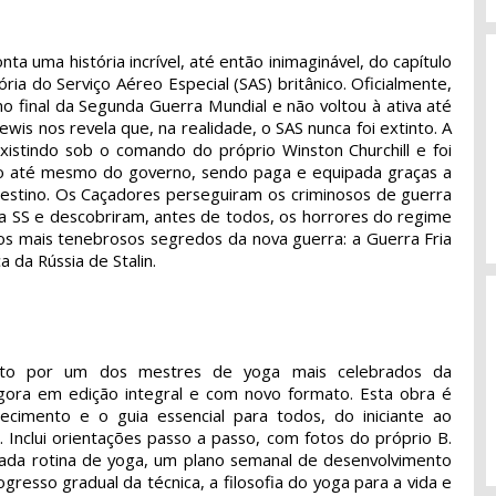
ta uma história incrível, até então inimaginável, do capítulo
ória do Serviço Aéreo Especial (SAS) britânico. Oficialmente,
 no final da Segunda Guerra Mundial e não voltou à ativa até
wis nos revela que, na realidade, o SAS nunca foi extinto. A
xistindo sob o comando do próprio Winston Churchill e foi
 até mesmo do governo, sendo paga e equipada graças a
estino. Os Caçadores perseguiram os criminosos de guerra
 SS e descobriram, antes de todos, os horrores do regime
dos mais tenebrosos segredos da nova guerra: a Guerra Fria
 da Rússia de Stalin.
crito por um dos mestres de yoga mais celebrados da
agora em edição integral e com novo formato. Esta obra é
cimento e o guia essencial para todos, do iniciante ao
. Inclui orientações passo a passo, com fotos do próprio B.
 cada rotina de yoga, um plano semanal de desenvolvimento
gresso gradual da técnica, a filosofia do yoga para a vida e