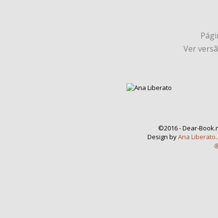
Págin
Ver vers
©2016 - Dear-Book.n
Design by
Ana Liberato
@