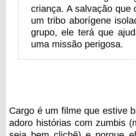
criança. A salvação que 
um tribo aborígene isol
grupo, ele terá que aj
uma missão perigosa.
Cargo é um filme que estive b
adoro histórias com zumbis (
seja bem clichê) e porque e