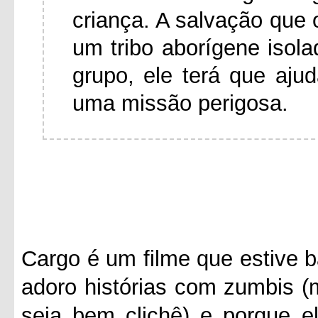
criança. A salvação que 
um tribo aborígene isol
grupo, ele terá que aj
uma missão perigosa.
Cargo é um filme que estive b
adoro histórias com zumbis (
seja bem clichê) e porque e