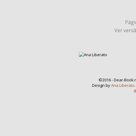
Págin
Ver vers
©2016 - Dear-Book.n
Design by
Ana Liberato
@