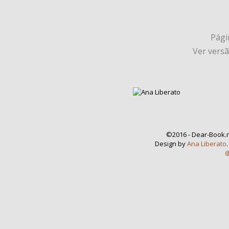
Págin
Ver vers
©2016 - Dear-Book.n
Design by
Ana Liberato
@