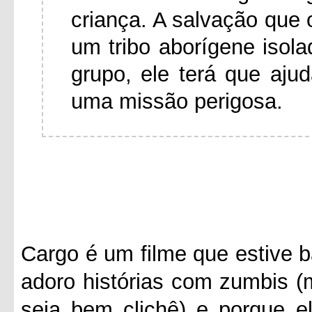
criança. A salvação que 
um tribo aborígene isol
grupo, ele terá que aj
uma missão perigosa.
Cargo é um filme que estive b
adoro histórias com zumbis (
seja bem clichê) e porque e