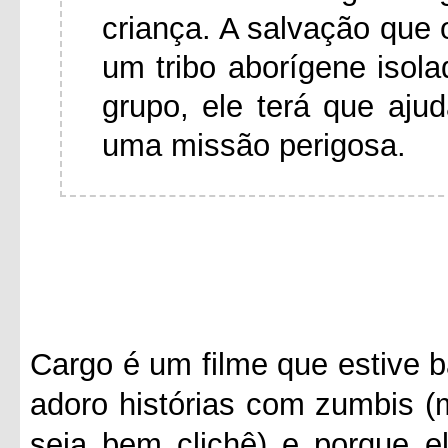
criança. A salvação que 
um tribo aborígene isol
grupo, ele terá que aj
uma missão perigosa.
Cargo é um filme que estive b
adoro histórias com zumbis (
seja bem clichê) e porque e