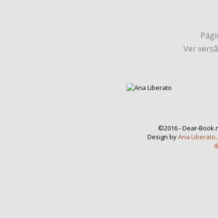
Págin
Ver vers
©2016 - Dear-Book.n
Design by
Ana Liberato
@