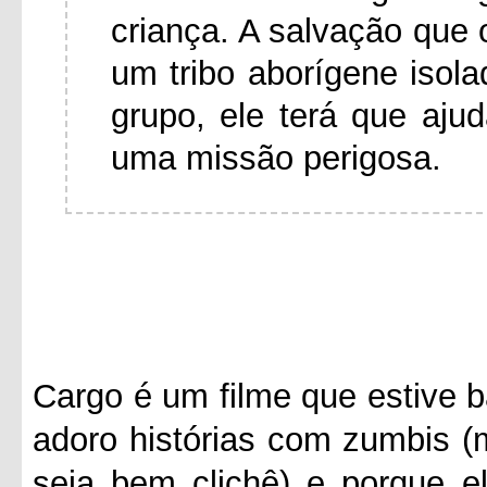
criança. A salvação que 
um tribo aborígene isol
grupo, ele terá que aj
uma missão perigosa.
Cargo é um filme que estive b
adoro histórias com zumbis (
seja bem clichê) e porque e