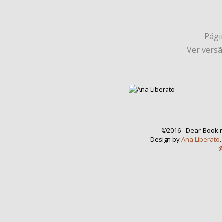
Págin
Ver vers
©2016 - Dear-Book.n
Design by
Ana Liberato
@