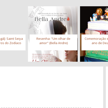
gá]: Saint Seiya
Resenha: "Um olhar de
Comemoração 
iros do Zodíaco
amor" (Bella Andre)
ano de Dea