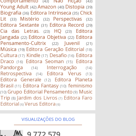
Comportamento
Não Ficção
(43)
(43)
Young Adult
Amazon
Distopia
(42)
(40)
(39)
Biografia
Editora Intrínseca
Chick
(36)
(35)
Lit
Mistério
Perspectivas
(33)
(32)
(32)
Editora Sextante
Editora Record
(31)
(29)
Cia das Letras.
HQ
Editora
(23)
(23)
Jangada
Editora Objetiva
Editora
(22)
(22)
Pensamento-Cultrix
Juvenil
(22)
(21)
Música
Editora Geração Editorial
(19)
(18)
Cultura
Kindle
Desafio
Editora
(17)
(17)
(16)
Draco
Editora Seoman
Editora
(16)
(15)
Pandorga
Interrogação
(14)
(14)
Retrospectiva
Editora Verus
(14)
(13)
Editora Generale
Editora Planeta
(12)
Brasil
Editora Fantasy
feminismo
(11)
(10)
Grupo Editorial Pensamento
Music
(10)
(9)
Trip
Jardim dos Livros
Editora Faro
(8)
(7)
Editorial
Verus Editora
(6)
(6)
VISUALIZAÇÕES DO BLOG
9,772,579