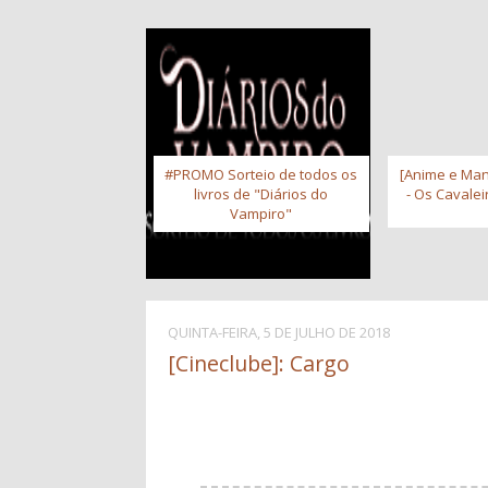
#PROMO Sorteio de todos os
[Anime e Man
livros de "Diários do
- Os Cavale
Vampiro"
QUINTA-FEIRA, 5 DE JULHO DE 2018
[Cineclube]: Cargo