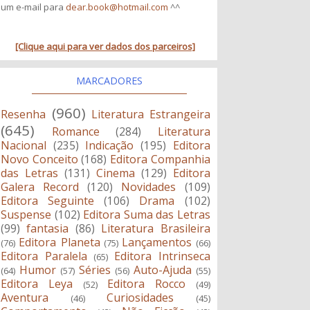
um e-mail para
dear.book@hotmail.com
^^
[Clique aqui para ver dados dos parceiros]
MARCADORES
(960)
Resenha
Literatura Estrangeira
(645)
Romance
(284)
Literatura
Nacional
(235)
Indicação
(195)
Editora
Novo Conceito
(168)
Editora Companhia
das Letras
(131)
Cinema
(129)
Editora
Galera Record
(120)
Novidades
(109)
Editora Seguinte
(106)
Drama
(102)
Suspense
(102)
Editora Suma das Letras
(99)
fantasia
(86)
Literatura Brasileira
Editora Planeta
Lançamentos
(76)
(75)
(66)
Editora Paralela
Editora Intrinseca
(65)
Humor
Séries
Auto-Ajuda
(64)
(57)
(56)
(55)
Editora Leya
Editora Rocco
(52)
(49)
Aventura
Curiosidades
(46)
(45)