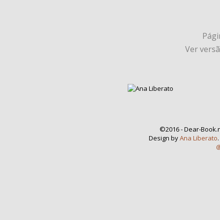
Págin
Ver vers
©2016 - Dear-Book.n
Design by
Ana Liberato
@