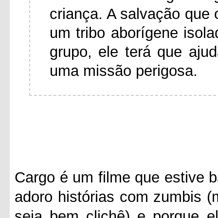
criança. A salvação que 
um tribo aborígene isol
grupo, ele terá que aj
uma missão perigosa.
Cargo é um filme que estive b
adoro histórias com zumbis (
seja bem clichê) e porque e