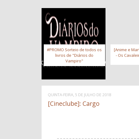
#PROMO Sorteio de todos os
[Anime e Man
livros de "Diários do
- Os Cavale
Vampiro"
QUINTA-FEIRA, 5 DE JULHO DE 2018
[Cineclube]: Cargo