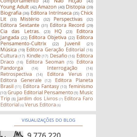
Comportamento
Não Ficção
(43)
(43)
Young Adult
Amazon
Distopia
(42)
(40)
(39)
Biografia
Editora Intrínseca
Chick
(36)
(35)
Lit
Mistério
Perspectivas
(33)
(32)
(32)
Editora Sextante
Editora Record
(31)
(29)
Cia das Letras.
HQ
Editora
(23)
(23)
Jangada
Editora Objetiva
Editora
(22)
(22)
Pensamento-Cultrix
Juvenil
(22)
(21)
Música
Editora Geração Editorial
(19)
(18)
Cultura
Kindle
Desafio
Editora
(17)
(17)
(16)
Draco
Editora Seoman
Editora
(16)
(15)
Pandorga
Interrogação
(14)
(14)
Retrospectiva
Editora Verus
(14)
(13)
Editora Generale
Editora Planeta
(12)
Brasil
Editora Fantasy
feminismo
(11)
(10)
Grupo Editorial Pensamento
Music
(10)
(9)
Trip
Jardim dos Livros
Editora Faro
(8)
(7)
Editorial
Verus Editora
(6)
(6)
VISUALIZAÇÕES DO BLOG
9,776,220