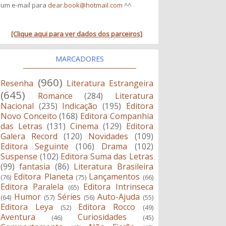
um e-mail para
dear.book@hotmail.com
^^
[Clique aqui para ver dados dos parceiros]
MARCADORES
(960)
Resenha
Literatura Estrangeira
(645)
Romance
(284)
Literatura
Nacional
(235)
Indicação
(195)
Editora
Novo Conceito
(168)
Editora Companhia
das Letras
(131)
Cinema
(129)
Editora
Galera Record
(120)
Novidades
(109)
Editora Seguinte
(106)
Drama
(102)
Suspense
(102)
Editora Suma das Letras
(99)
fantasia
(86)
Literatura Brasileira
Editora Planeta
Lançamentos
(76)
(75)
(66)
Editora Paralela
Editora Intrinseca
(65)
Humor
Séries
Auto-Ajuda
(64)
(57)
(56)
(55)
Editora Leya
Editora Rocco
(52)
(49)
Aventura
Curiosidades
(46)
(45)