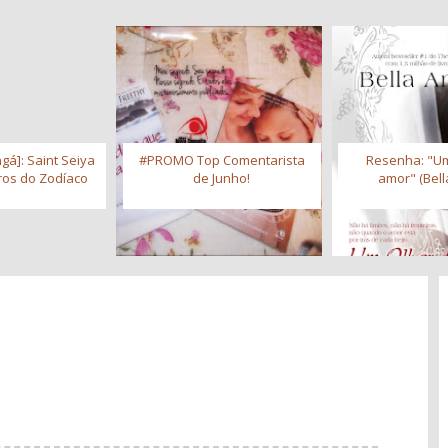
gá]: Saint Seiya
#PROMO Top Comentarista
Resenha: "Um
iros do Zodíaco
de Junho!
amor" (Bell