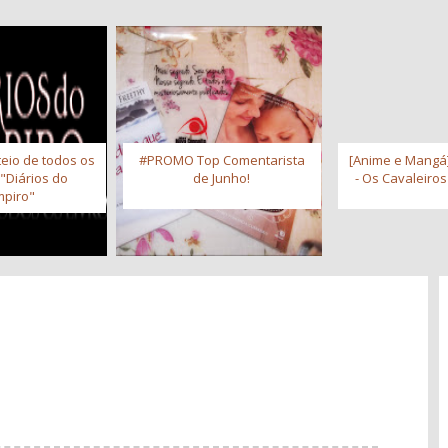
eio de todos os
#PROMO Top Comentarista
[Anime e Mangá]
 "Diários do
de Junho!
- Os Cavaleiro
piro"