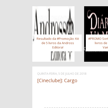
Resultado da #Promoção: Kit
#PROMO Sort
de 5 livros da Andross
livros de
Editora!
Vam
QUINTA-FEIRA, 5 DE JULHO DE 2018
[Cineclube]: Cargo