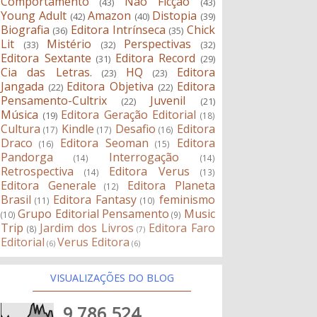
Comportamento
Não Ficção
(43)
(43)
Young Adult
Amazon
Distopia
(42)
(40)
(39)
Biografia
Editora Intrínseca
Chick
(36)
(35)
Lit
Mistério
Perspectivas
(33)
(32)
(32)
Editora Sextante
Editora Record
(31)
(29)
Cia das Letras.
HQ
Editora
(23)
(23)
Jangada
Editora Objetiva
Editora
(22)
(22)
Pensamento-Cultrix
Juvenil
(22)
(21)
Música
Editora Geração Editorial
(19)
(18)
Cultura
Kindle
Desafio
Editora
(17)
(17)
(16)
Draco
Editora Seoman
Editora
(16)
(15)
Pandorga
Interrogação
(14)
(14)
Retrospectiva
Editora Verus
(14)
(13)
Editora Generale
Editora Planeta
(12)
Brasil
Editora Fantasy
feminismo
(11)
(10)
Grupo Editorial Pensamento
Music
(10)
(9)
Trip
Jardim dos Livros
Editora Faro
(8)
(7)
Editorial
Verus Editora
(6)
(6)
VISUALIZAÇÕES DO BLOG
9,786,524