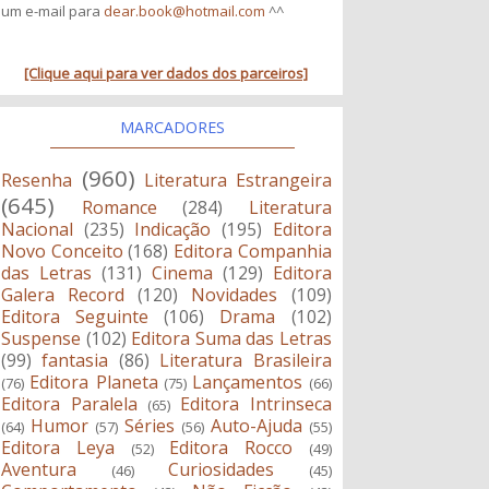
um e-mail para
dear.book@hotmail.com
^^
[Clique aqui para ver dados dos parceiros]
MARCADORES
(960)
Resenha
Literatura Estrangeira
(645)
Romance
(284)
Literatura
Nacional
(235)
Indicação
(195)
Editora
Novo Conceito
(168)
Editora Companhia
das Letras
(131)
Cinema
(129)
Editora
Galera Record
(120)
Novidades
(109)
Editora Seguinte
(106)
Drama
(102)
Suspense
(102)
Editora Suma das Letras
(99)
fantasia
(86)
Literatura Brasileira
Editora Planeta
Lançamentos
(76)
(75)
(66)
Editora Paralela
Editora Intrinseca
(65)
Humor
Séries
Auto-Ajuda
(64)
(57)
(56)
(55)
Editora Leya
Editora Rocco
(52)
(49)
Aventura
Curiosidades
(46)
(45)