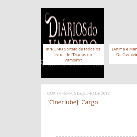
#PROMO Sorteio de todos os
[Anime e Man
livros de "Diários do
- Os Cavale
Vampiro"
QUINTA-FEIRA, 5 DE JULHO DE 2018
[Cineclube]: Cargo