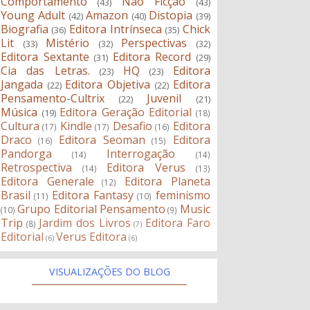
Comportamento
Não Ficção
(43)
(43)
Young Adult
Amazon
Distopia
(42)
(40)
(39)
Biografia
Editora Intrínseca
Chick
(36)
(35)
Lit
Mistério
Perspectivas
(33)
(32)
(32)
Editora Sextante
Editora Record
(31)
(29)
Cia das Letras.
HQ
Editora
(23)
(23)
Jangada
Editora Objetiva
Editora
(22)
(22)
Pensamento-Cultrix
Juvenil
(22)
(21)
Música
Editora Geração Editorial
(19)
(18)
Cultura
Kindle
Desafio
Editora
(17)
(17)
(16)
Draco
Editora Seoman
Editora
(16)
(15)
Pandorga
Interrogação
(14)
(14)
Retrospectiva
Editora Verus
(14)
(13)
Editora Generale
Editora Planeta
(12)
Brasil
Editora Fantasy
feminismo
(11)
(10)
Grupo Editorial Pensamento
Music
(10)
(9)
Trip
Jardim dos Livros
Editora Faro
(8)
(7)
Editorial
Verus Editora
(6)
(6)
VISUALIZAÇÕES DO BLOG