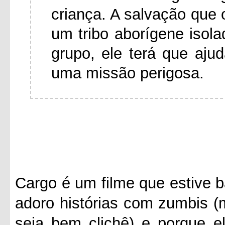
criança. A salvação que 
um tribo aborígene isol
grupo, ele terá que aj
uma missão perigosa.
Cargo é um filme que estive b
adoro histórias com zumbis (
seja bem clichê) e porque e