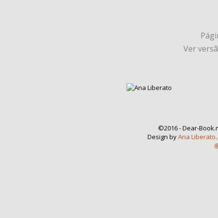
Págin
Ver vers
©2016 - Dear-Book.n
Design by
Ana Liberato
@