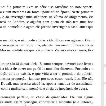
e" é o primeiro livro da série "Os Mistérios de Bow Street".
a e sim membros da força "policial" da época. Neste primeiro
, e ao investigar uma denuncia de vítima de afogamento, ele
ortesã de Londres, e alguém com quem ele não tem uma boa
 de homicídio e agora ele precisa investigar o caso, antes que
 memória, e não pode ajudar a identificar seu agressor. Grant
 apesar de ser muito bonita, ele não tem nenhum desejo de se
 Mas na medida em que ele conhece Vivien cada vez mais, fica
porque são fã demais dela. E como sempre, devorei esse livro e
rei a ideia de trazer um perfil de mocinho diferente. Focando em
ão de que existia, e que viria a ser o protótipo da policia.
esma proporção, famoso por seus casos resolvidos. Ele não
uvall, mas precisa ajudá-la, após a tentativa de assassinato.
u, com a mulher sem memória e cheia de inocência de agora.
sonagem perfeito, só cheio de qualidades. Ele tem alguns
 ainda assim consegue conquistar a mocinha (e o leitores),