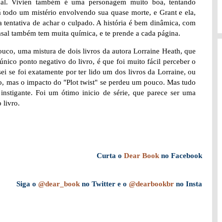
ional. Vivien também é uma personagem muito boa, tentando
á todo um mistério envolvendo sua quase morte, e Grant e ela,
a tentativa de achar o culpado. A história é bem dinâmica, com
sal também tem muita química, e te prende a cada página.
uco, uma mistura de dois livros da autora Lorraine Heath, que
nico ponto negativo do livro, é que foi muito fácil perceber o
sei se foi exatamente por ter lido um dos livros da Lorraine, ou
o, mas o impacto do "Plot twist" se perdeu um pouco. Mas tudo
instigante. Foi um ótimo inicio de série, que parece ser uma
 livro.
Curta o
Dear Book
no Facebook
Siga o
@dear_book
no Twitter e o
@dearbookbr
no Insta