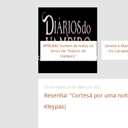
#PROMO Sorteio de todos os
[Anime e Man
livros de "Diários do
- Os Cavale
Vampiro"
SEXTA-FEIRA, 23 DE ABRIL DE 2021
Resenha: "Cortesã por uma noite
Kleypas)