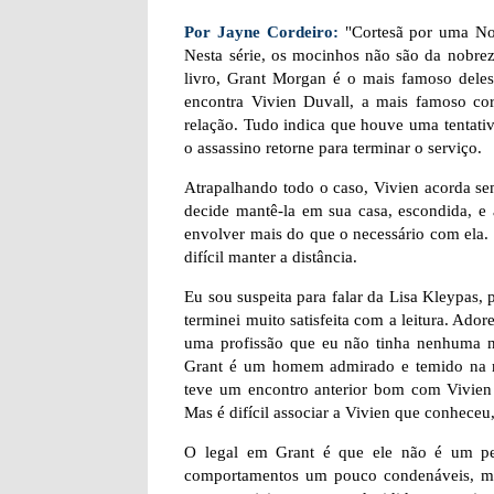
Por Jayne Cordeiro:
"Cortesã por uma Noit
Nesta série, os mocinhos não são da nobrez
livro, Grant Morgan é o mais famoso deles
encontra Vivien Duvall, a mais famoso c
relação. Tudo indica que houve uma tentativa
o assassino retorne para terminar o serviço.
Atrapalhando todo o caso, Vivien acorda sem
decide mantê-la em sua casa, escondida, e
envolver mais do que o necessário com ela.
difícil manter a distância.
Eu sou suspeita para falar da Lisa Kleypas, 
terminei muito satisfeita com a leitura. Ado
uma profissão que eu não tinha nenhuma noç
Grant é um homem admirado e temido na m
teve um encontro anterior bom com Vivien D
Mas é difícil associar a Vivien que conhece
O legal em Grant é que ele não é um per
comportamentos um pouco condenáveis, mas