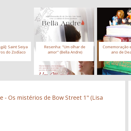
gá]: Saint Seiya
Resenha: "Um olhar de
Comemoração 
iros do Zodíaco
amor" (Bella Andre)
ano de Dea
 - Os mistérios de Bow Street 1" (Lisa