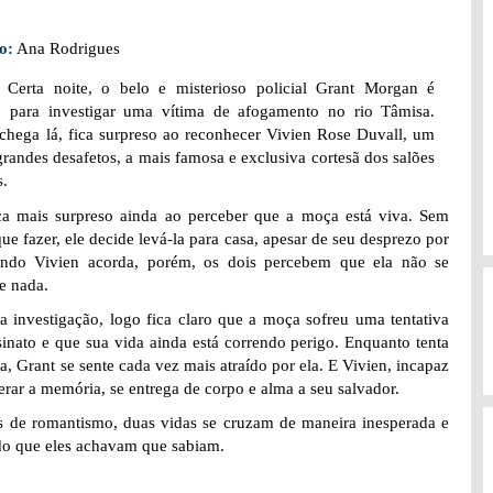
o:
Ana Rodrigues
:
Certa noite, o belo e misterioso policial Grant Morgan é
 para investigar uma vítima de afogamento no rio Tâmisa.
hega lá, fica surpreso ao reconhecer Vivien Rose Duvall, um
grandes desafetos, a mais famosa e exclusiva cortesã dos salões
s.
ca mais surpreso ainda ao perceber que a moça está viva. Sem
que fazer, ele decide levá-la para casa, apesar de seu desprezo por
ando Vivien acorda, porém, os dois percebem que ela não se
e nada.
a investigação, logo fica claro que a moça sofreu uma tentativa
sinato e que sua vida ainda está correndo perigo. Enquanto tenta
la, Grant se sente cada vez mais atraído por ela. E Vivien, incapaz
erar a memória, se entrega de corpo e alma a seu salvador.
as de romantismo, duas vidas se cruzam de maneira inesperada e
do que eles achavam que sabiam.