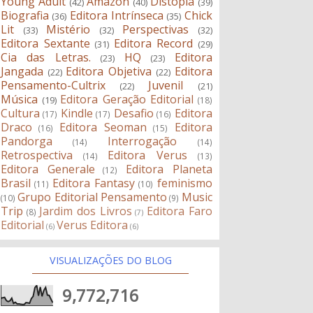
Young Adult
Amazon
Distopia
(42)
(40)
(39)
Biografia
Editora Intrínseca
Chick
(36)
(35)
Lit
Mistério
Perspectivas
(33)
(32)
(32)
Editora Sextante
Editora Record
(31)
(29)
Cia das Letras.
HQ
Editora
(23)
(23)
Jangada
Editora Objetiva
Editora
(22)
(22)
Pensamento-Cultrix
Juvenil
(22)
(21)
Música
Editora Geração Editorial
(19)
(18)
Cultura
Kindle
Desafio
Editora
(17)
(17)
(16)
Draco
Editora Seoman
Editora
(16)
(15)
Pandorga
Interrogação
(14)
(14)
Retrospectiva
Editora Verus
(14)
(13)
Editora Generale
Editora Planeta
(12)
Brasil
Editora Fantasy
feminismo
(11)
(10)
Grupo Editorial Pensamento
Music
(10)
(9)
Trip
Jardim dos Livros
Editora Faro
(8)
(7)
Editorial
Verus Editora
(6)
(6)
VISUALIZAÇÕES DO BLOG
9,772,716