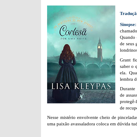
Traduçã
Sinopse
chamado
Quando c
de seus 
londrino
Grant fi
saber o 
ela. Qu
lembra d
Durante 
de assas
protegê-
de recup
Nesse mistério envolvente cheio de pincelad
uma paixão avassaladora coloca em dúvida tu