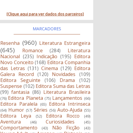
[Clique aqui para ver dados dos parceiros]
MARCADORES
(960)
Resenha
Literatura Estrangeira
(645)
Romance
(284)
Literatura
Nacional
(235)
Indicação
(195)
Editora
Novo Conceito
(168)
Editora Companhia
das Letras
(131)
Cinema
(129)
Editora
Galera Record
(120)
Novidades
(109)
Editora Seguinte
(106)
Drama
(102)
Suspense
(102)
Editora Suma das Letras
(99)
fantasia
(86)
Literatura Brasileira
Editora Planeta
Lançamentos
(76)
(75)
(66)
Editora Paralela
Editora Intrinseca
(65)
Humor
Séries
Auto-Ajuda
(64)
(57)
(56)
(55)
Editora Leya
Editora Rocco
(52)
(49)
Aventura
Curiosidades
(46)
(45)
Comportamento
Não Ficção
(43)
(43)