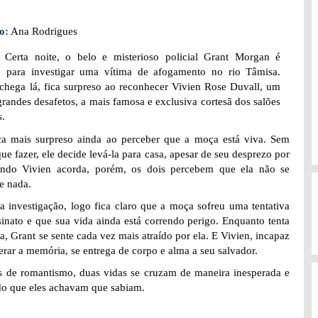
o:
Ana Rodrigues
:
Certa noite, o belo e misterioso policial Grant Morgan é
 para investigar uma vítima de afogamento no rio Tâmisa.
hega lá, fica surpreso ao reconhecer Vivien Rose Duvall, um
grandes desafetos, a mais famosa e exclusiva cortesã dos salões
s.
ca mais surpreso ainda ao perceber que a moça está viva. Sem
que fazer, ele decide levá-la para casa, apesar de seu desprezo por
ando Vivien acorda, porém, os dois percebem que ela não se
e nada.
a investigação, logo fica claro que a moça sofreu uma tentativa
sinato e que sua vida ainda está correndo perigo. Enquanto tenta
la, Grant se sente cada vez mais atraído por ela. E Vivien, incapaz
erar a memória, se entrega de corpo e alma a seu salvador.
as de romantismo, duas vidas se cruzam de maneira inesperada e
do que eles achavam que sabiam.