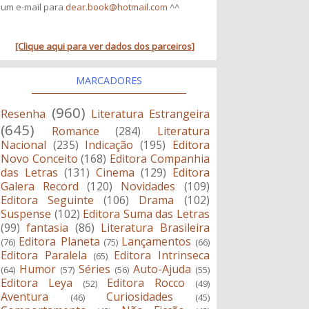
um e-mail para
dear.book@hotmail.com
^^
[Clique aqui para ver dados dos parceiros]
MARCADORES
(960)
Resenha
Literatura Estrangeira
(645)
Romance
(284)
Literatura
Nacional
(235)
Indicação
(195)
Editora
Novo Conceito
(168)
Editora Companhia
das Letras
(131)
Cinema
(129)
Editora
Galera Record
(120)
Novidades
(109)
Editora Seguinte
(106)
Drama
(102)
Suspense
(102)
Editora Suma das Letras
(99)
fantasia
(86)
Literatura Brasileira
Editora Planeta
Lançamentos
(76)
(75)
(66)
Editora Paralela
Editora Intrinseca
(65)
Humor
Séries
Auto-Ajuda
(64)
(57)
(56)
(55)
Editora Leya
Editora Rocco
(52)
(49)
Aventura
Curiosidades
(46)
(45)