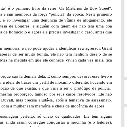
e" é o primeiro livro da série "Os Mistérios de Bow Street".
a e sim membros da força "policial" da época. Neste primeiro
, e ao investigar uma denuncia de vítima de afogamento, ele
ortesã de Londres, e alguém com quem ele não tem uma boa
 de homicídio e agora ele precisa investigar o caso, antes que
 memória, e não pode ajudar a identificar seu agressor. Grant
 apesar de ser muito bonita, ele não tem nenhum desejo de se
 Mas na medida em que ele conhece Vivien cada vez mais, fica
porque são fã demais dela. E como sempre, devorei esse livro e
rei a ideia de trazer um perfil de mocinho diferente. Focando em
ão de que existia, e que viria a ser o protótipo da policia.
esma proporção, famoso por seus casos resolvidos. Ele não
uvall, mas precisa ajudá-la, após a tentativa de assassinato.
u, com a mulher sem memória e cheia de inocência de agora.
sonagem perfeito, só cheio de qualidades. Ele tem alguns
 ainda assim consegue conquistar a mocinha (e o leitores),