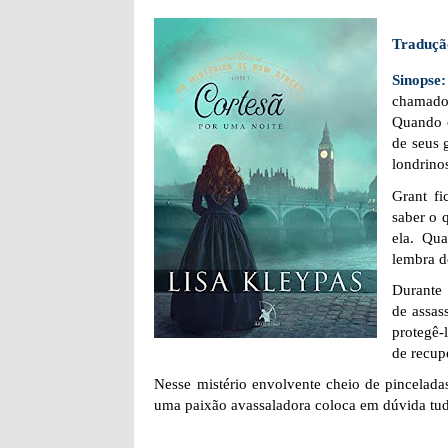
Traduçã
Sinopse
chamado
Quando c
de seus 
londrino
Grant fi
saber o 
ela. Qu
lembra d
Durante 
de assas
protegê-
de recup
Nesse mistério envolvente cheio de pincelad
uma paixão avassaladora coloca em dúvida tu