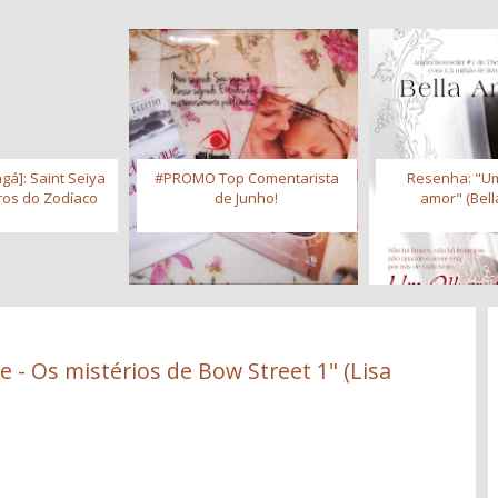
gá]: Saint Seiya
#PROMO Top Comentarista
Resenha: "Um
iros do Zodíaco
de Junho!
amor" (Bell
 - Os mistérios de Bow Street 1" (Lisa