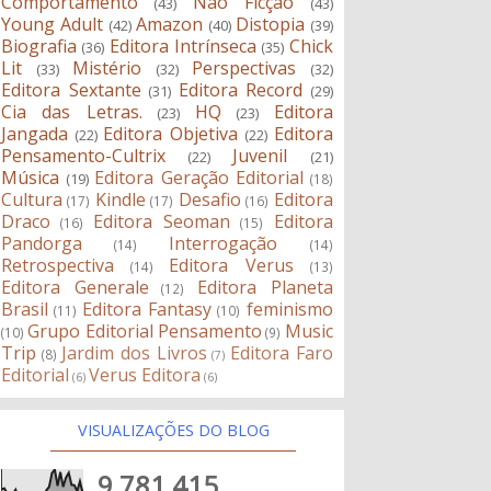
Comportamento
Não Ficção
(43)
(43)
Young Adult
Amazon
Distopia
(42)
(40)
(39)
Biografia
Editora Intrínseca
Chick
(36)
(35)
Lit
Mistério
Perspectivas
(33)
(32)
(32)
Editora Sextante
Editora Record
(31)
(29)
Cia das Letras.
HQ
Editora
(23)
(23)
Jangada
Editora Objetiva
Editora
(22)
(22)
Pensamento-Cultrix
Juvenil
(22)
(21)
Música
Editora Geração Editorial
(19)
(18)
Cultura
Kindle
Desafio
Editora
(17)
(17)
(16)
Draco
Editora Seoman
Editora
(16)
(15)
Pandorga
Interrogação
(14)
(14)
Retrospectiva
Editora Verus
(14)
(13)
Editora Generale
Editora Planeta
(12)
Brasil
Editora Fantasy
feminismo
(11)
(10)
Grupo Editorial Pensamento
Music
(10)
(9)
Trip
Jardim dos Livros
Editora Faro
(8)
(7)
Editorial
Verus Editora
(6)
(6)
VISUALIZAÇÕES DO BLOG
9,781,415