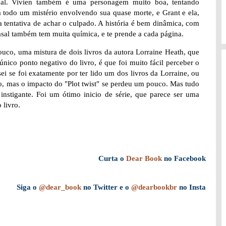
ional. Vivien também é uma personagem muito boa, tentando
á todo um mistério envolvendo sua quase morte, e Grant e ela,
a tentativa de achar o culpado. A história é bem dinâmica, com
sal também tem muita química, e te prende a cada página.
uco, uma mistura de dois livros da autora Lorraine Heath, que
nico ponto negativo do livro, é que foi muito fácil perceber o
sei se foi exatamente por ter lido um dos livros da Lorraine, ou
o, mas o impacto do "Plot twist" se perdeu um pouco. Mas tudo
instigante. Foi um ótimo inicio de série, que parece ser uma
 livro.
Curta o
Dear Book
no Facebook
Siga o
@dear_book
no Twitter e o
@dearbookbr
no Insta