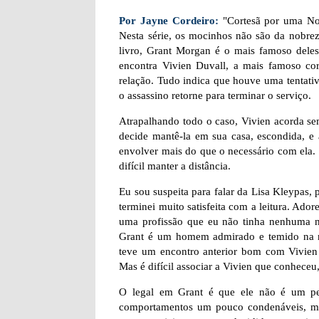
Por Jayne Cordeiro:
"Cortesã por uma Noit
Nesta série, os mocinhos não são da nobrez
livro, Grant Morgan é o mais famoso deles
encontra Vivien Duvall, a mais famoso c
relação. Tudo indica que houve uma tentativa
o assassino retorne para terminar o serviço.
Atrapalhando todo o caso, Vivien acorda sem
decide mantê-la em sua casa, escondida, e
envolver mais do que o necessário com ela.
difícil manter a distância.
Eu sou suspeita para falar da Lisa Kleypas, 
terminei muito satisfeita com a leitura. Ado
uma profissão que eu não tinha nenhuma noç
Grant é um homem admirado e temido na m
teve um encontro anterior bom com Vivien D
Mas é difícil associar a Vivien que conhece
O legal em Grant é que ele não é um per
comportamentos um pouco condenáveis, mas