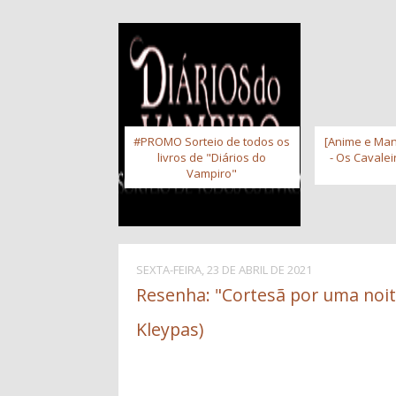
#PROMO Sorteio de todos os
[Anime e Man
livros de "Diários do
- Os Cavale
Vampiro"
SEXTA-FEIRA, 23 DE ABRIL DE 2021
Resenha: "Cortesã por uma noite
Kleypas)