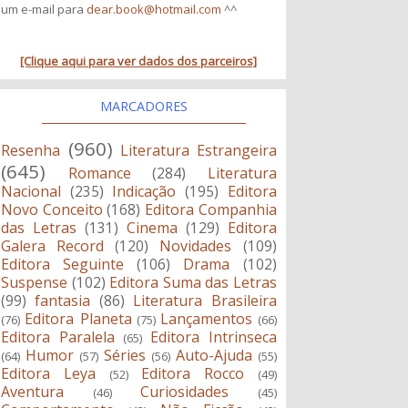
um e-mail para
dear.book@hotmail.com
^^
[Clique aqui para ver dados dos parceiros]
MARCADORES
(960)
Resenha
Literatura Estrangeira
(645)
Romance
(284)
Literatura
Nacional
(235)
Indicação
(195)
Editora
Novo Conceito
(168)
Editora Companhia
das Letras
(131)
Cinema
(129)
Editora
Galera Record
(120)
Novidades
(109)
Editora Seguinte
(106)
Drama
(102)
Suspense
(102)
Editora Suma das Letras
(99)
fantasia
(86)
Literatura Brasileira
Editora Planeta
Lançamentos
(76)
(75)
(66)
Editora Paralela
Editora Intrinseca
(65)
Humor
Séries
Auto-Ajuda
(64)
(57)
(56)
(55)
Editora Leya
Editora Rocco
(52)
(49)
Aventura
Curiosidades
(46)
(45)