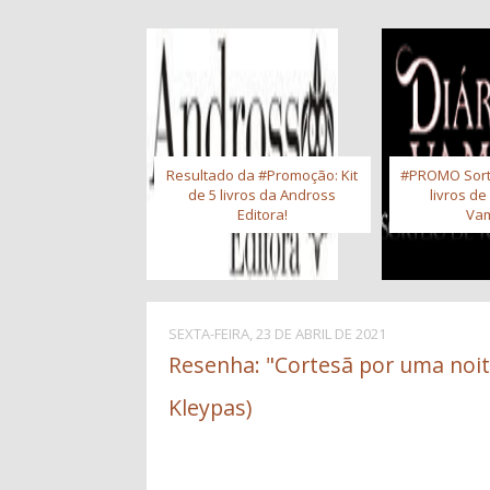
Resultado da #Promoção: Kit
#PROMO Sort
de 5 livros da Andross
livros de
Editora!
Vam
SEXTA-FEIRA, 23 DE ABRIL DE 2021
Resenha: "Cortesã por uma noite
Kleypas)