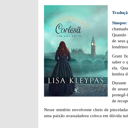
Traduçã
Sinopse
chamado
Quando c
de seus 
londrino
Grant fi
saber o 
ela. Qu
lembra d
Durante 
de assas
protegê-
de recup
Nesse mistério envolvente cheio de pincelad
uma paixão avassaladora coloca em dúvida tu