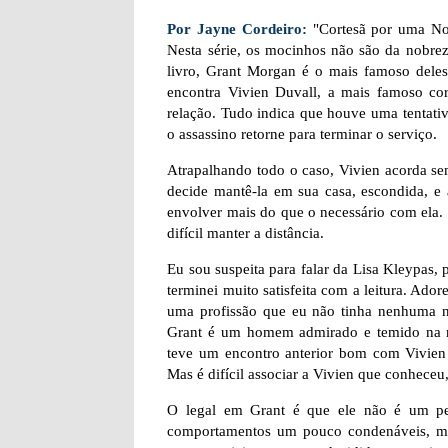
Por Jayne Cordeiro:
"Cortesã por uma Noit
Nesta série, os mocinhos não são da nobrez
livro, Grant Morgan é o mais famoso deles
encontra Vivien Duvall, a mais famoso c
relação. Tudo indica que houve uma tentativa
o assassino retorne para terminar o serviço.
Atrapalhando todo o caso, Vivien acorda sem
decide mantê-la em sua casa, escondida, e
envolver mais do que o necessário com ela.
difícil manter a distância.
Eu sou suspeita para falar da Lisa Kleypas, 
terminei muito satisfeita com a leitura. Ado
uma profissão que eu não tinha nenhuma noç
Grant é um homem admirado e temido na m
teve um encontro anterior bom com Vivien D
Mas é difícil associar a Vivien que conhece
O legal em Grant é que ele não é um per
comportamentos um pouco condenáveis, mas