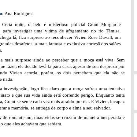
o:
Ana Rodrigues
:
Certa noite, o belo e misterioso policial Grant Morgan é
 para investigar uma vítima de afogamento no rio Tâmisa.
hega lá, fica surpreso ao reconhecer Vivien Rose Duvall, um
grandes desafetos, a mais famosa e exclusiva cortesã dos salões
s.
ca mais surpreso ainda ao perceber que a moça está viva. Sem
que fazer, ele decide levá-la para casa, apesar de seu desprezo por
ando Vivien acorda, porém, os dois percebem que ela não se
e nada.
a investigação, logo fica claro que a moça sofreu uma tentativa
sinato e que sua vida ainda está correndo perigo. Enquanto tenta
la, Grant se sente cada vez mais atraído por ela. E Vivien, incapaz
erar a memória, se entrega de corpo e alma a seu salvador.
as de romantismo, duas vidas se cruzam de maneira inesperada e
do que eles achavam que sabiam.