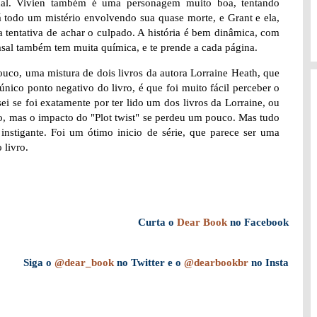
ional. Vivien também é uma personagem muito boa, tentando
á todo um mistério envolvendo sua quase morte, e Grant e ela,
a tentativa de achar o culpado. A história é bem dinâmica, com
sal também tem muita química, e te prende a cada página.
uco, uma mistura de dois livros da autora Lorraine Heath, que
nico ponto negativo do livro, é que foi muito fácil perceber o
sei se foi exatamente por ter lido um dos livros da Lorraine, ou
o, mas o impacto do "Plot twist" se perdeu um pouco. Mas tudo
instigante. Foi um ótimo inicio de série, que parece ser uma
 livro.
Curta o
Dear Book
no Facebook
Siga o
@dear_book
no Twitter e o
@dearbookbr
no Insta