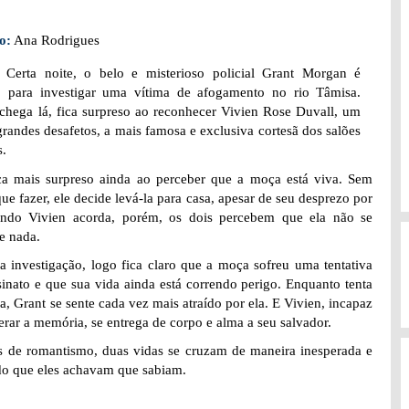
o:
Ana Rodrigues
:
Certa noite, o belo e misterioso policial Grant Morgan é
 para investigar uma vítima de afogamento no rio Tâmisa.
hega lá, fica surpreso ao reconhecer Vivien Rose Duvall, um
grandes desafetos, a mais famosa e exclusiva cortesã dos salões
s.
ca mais surpreso ainda ao perceber que a moça está viva. Sem
que fazer, ele decide levá-la para casa, apesar de seu desprezo por
ando Vivien acorda, porém, os dois percebem que ela não se
e nada.
a investigação, logo fica claro que a moça sofreu uma tentativa
sinato e que sua vida ainda está correndo perigo. Enquanto tenta
la, Grant se sente cada vez mais atraído por ela. E Vivien, incapaz
erar a memória, se entrega de corpo e alma a seu salvador.
as de romantismo, duas vidas se cruzam de maneira inesperada e
do que eles achavam que sabiam.