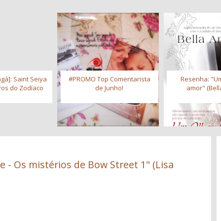
gá]: Saint Seiya
#PROMO Top Comentarista
Resenha: "Um
iros do Zodíaco
de Junho!
amor" (Bell
 - Os mistérios de Bow Street 1" (Lisa