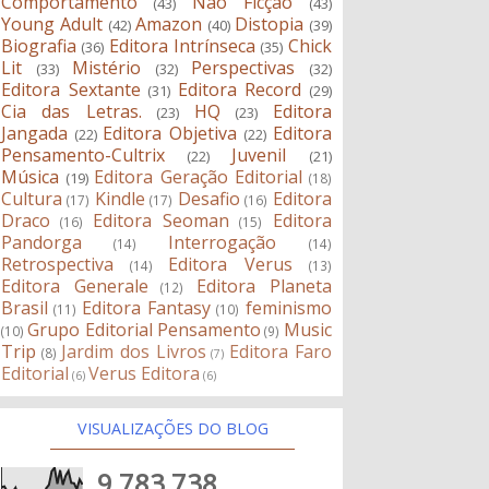
Comportamento
Não Ficção
(43)
(43)
Young Adult
Amazon
Distopia
(42)
(40)
(39)
Biografia
Editora Intrínseca
Chick
(36)
(35)
Lit
Mistério
Perspectivas
(33)
(32)
(32)
Editora Sextante
Editora Record
(31)
(29)
Cia das Letras.
HQ
Editora
(23)
(23)
Jangada
Editora Objetiva
Editora
(22)
(22)
Pensamento-Cultrix
Juvenil
(22)
(21)
Música
Editora Geração Editorial
(19)
(18)
Cultura
Kindle
Desafio
Editora
(17)
(17)
(16)
Draco
Editora Seoman
Editora
(16)
(15)
Pandorga
Interrogação
(14)
(14)
Retrospectiva
Editora Verus
(14)
(13)
Editora Generale
Editora Planeta
(12)
Brasil
Editora Fantasy
feminismo
(11)
(10)
Grupo Editorial Pensamento
Music
(10)
(9)
Trip
Jardim dos Livros
Editora Faro
(8)
(7)
Editorial
Verus Editora
(6)
(6)
VISUALIZAÇÕES DO BLOG
9,783,738