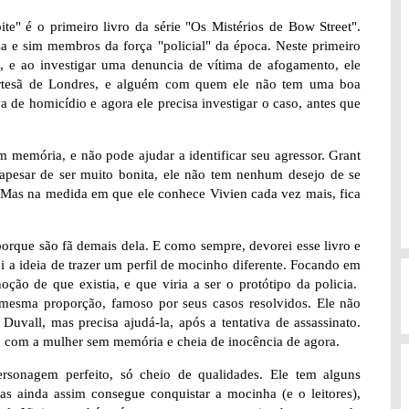
e" é o primeiro livro da série "Os Mistérios de Bow Street".
a e sim membros da força "policial" da época. Neste primeiro
, e ao investigar uma denuncia de vítima de afogamento, ele
ortesã de Londres, e alguém com quem ele não tem uma boa
 de homicídio e agora ele precisa investigar o caso, antes que
 memória, e não pode ajudar a identificar seu agressor. Grant
 apesar de ser muito bonita, ele não tem nenhum desejo de se
 Mas na medida em que ele conhece Vivien cada vez mais, fica
porque são fã demais dela. E como sempre, devorei esse livro e
rei a ideia de trazer um perfil de mocinho diferente. Focando em
ão de que existia, e que viria a ser o protótipo da policia.
esma proporção, famoso por seus casos resolvidos. Ele não
uvall, mas precisa ajudá-la, após a tentativa de assassinato.
u, com a mulher sem memória e cheia de inocência de agora.
sonagem perfeito, só cheio de qualidades. Ele tem alguns
 ainda assim consegue conquistar a mocinha (e o leitores),