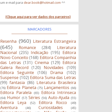
um e-mail para
dear.book@hotmail.com
^^
[Clique aqui para ver dados dos parceiros]
MARCADORES
(960)
Resenha
Literatura Estrangeira
(645)
Romance
(284)
Literatura
Nacional
(235)
Indicação
(195)
Editora
Novo Conceito
(168)
Editora Companhia
das Letras
(131)
Cinema
(129)
Editora
Galera Record
(120)
Novidades
(109)
Editora Seguinte
(106)
Drama
(102)
Suspense
(102)
Editora Suma das Letras
(99)
fantasia
(86)
Literatura Brasileira
Editora Planeta
Lançamentos
(76)
(75)
(66)
Editora Paralela
Editora Intrinseca
(65)
Humor
Séries
Auto-Ajuda
(64)
(57)
(56)
(55)
Editora Leya
Editora Rocco
(52)
(49)
Aventura
Curiosidades
(46)
(45)