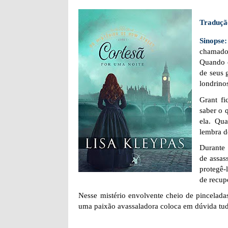
Traduçã
Sinopse
chamado
Quando c
de seus 
londrino
Grant fi
saber o 
ela. Qu
lembra d
Durante 
de assas
protegê-
de recup
Nesse mistério envolvente cheio de pincelad
uma paixão avassaladora coloca em dúvida tu