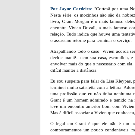
Por Jayne Cordeiro:
"Cortesã por uma Noit
Nesta série, os mocinhos não são da nobrez
livro, Grant Morgan é o mais famoso deles
encontra Vivien Duvall, a mais famoso c
relação. Tudo indica que houve uma tentativa
o assassino retorne para terminar o serviço.
Atrapalhando todo o caso, Vivien acorda sem
decide mantê-la em sua casa, escondida, e
envolver mais do que o necessário com ela.
difícil manter a distância.
Eu sou suspeita para falar da Lisa Kleypas, 
terminei muito satisfeita com a leitura. Ado
uma profissão que eu não tinha nenhuma noç
Grant é um homem admirado e temido na m
teve um encontro anterior bom com Vivien D
Mas é difícil associar a Vivien que conhece
O legal em Grant é que ele não é um per
comportamentos um pouco condenáveis, mas