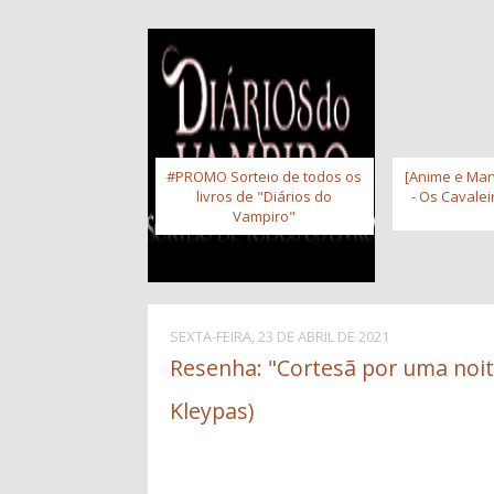
#PROMO Sorteio de todos os
[Anime e Man
livros de "Diários do
- Os Cavale
Vampiro"
SEXTA-FEIRA, 23 DE ABRIL DE 2021
Resenha: "Cortesã por uma noite
Kleypas)