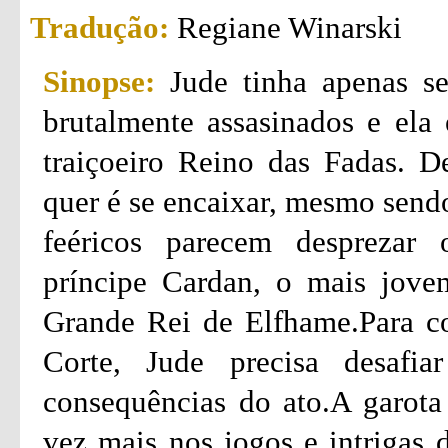
Tradução:
Regiane Winarski
Sinopse:
Jude tinha apenas s
brutalmente assasinados e ela 
traiçoeiro Reino das Fadas. D
quer é se encaixar, mesmo send
feéricos parecem desprezar 
príncipe Cardan, o mais jove
Grande Rei de Elfhame.Para co
Corte, Jude precisa desafia
consequências do ato.A garota 
vez mais nos jogos e intrigas 