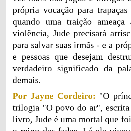
própria vocação para trapaça
quando uma traição ameaça 
violência, Jude precisará arri
para salvar suas irmãs - e a pr
e pessoas que desejam destruí
verdadeiro significado da pal
demais.
Por Jayne Cordeiro:
"O prínc
trilogia "O povo do ar", escrit
livro, Jude é uma mortal que fo
o reino das fadas. Lá ela viveu