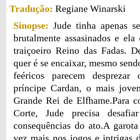
Tradução:
Regiane Winarski
Sinopse:
Jude tinha apenas s
brutalmente assasinados e ela 
traiçoeiro Reino das Fadas. D
quer é se encaixar, mesmo send
feéricos parecem desprezar 
príncipe Cardan, o mais jove
Grande Rei de Elfhame.Para co
Corte, Jude precisa desafia
consequências do ato.A garota 
vez mais nos jogos e intrigas 