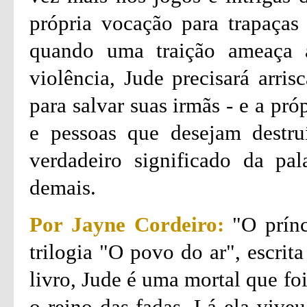
própria vocação para trapaça
quando uma traição ameaça 
violência, Jude precisará arri
para salvar suas irmãs - e a pr
e pessoas que desejam destruí
verdadeiro significado da pal
demais.
Por Jayne Cordeiro:
"O prínc
trilogia "O povo do ar", escrit
livro, Jude é uma mortal que fo
o reino das fadas. Lá ela viveu