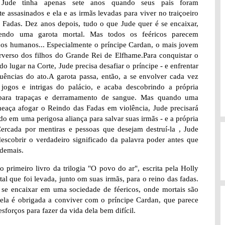
Jude tinha apenas sete anos quando seus pais foram
e assasinados e ela e as irmãs levadas para viver no traiçoeiro
 Fadas. Dez anos depois, tudo o que Jude quer é se encaixar,
ndo uma garota mortal. Mas todos os feéricos parecem
 os humanos... Especialmente o príncipe Cardan, o mais jovem
rverso dos filhos do Grande Rei de Elfhame.Para conquistar o
do lugar na Corte, Jude precisa desafiar o príncipe - e enfrentar
uências do ato.A garota passa, então, a se envolver cada vez
jogos e intrigas do palácio, e acaba descobrindo a própria
para trapaças e derramamento de sangue. Mas quando uma
meaça afogar o Reindo das Fadas em violência, Jude precisará
udo em uma perigosa aliança para salvar suas irmãs - e a própria
ercada por mentiras e pessoas que desejam destruí-la , Jude
descobrir o verdadeiro significado da palavra poder antes que
 demais.
 primeiro livro da trilogia "O povo do ar", escrita pela Holly
al que foi levada, junto om suas irmãs, para o reino das fadas.
o se encaixar em uma sociedade de féericos, onde mortais são
ela é obrigada a conviver com o príncipe Cardan, que parece
sforços para fazer da vida dela bem difícil.