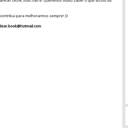
recer clichê, mas não é. Queremos muito saber o que achou do
contribui para melhorarmos sempre! ;D
dear.book@hotmail.com