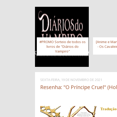
#PROMO Sorteio de todos os
[Anime e Man
livros de "Diários do
- Os Cavale
Vampiro"
SEXTA-FEIRA, 19 DE NOVEMBRO DE 2021
Resenha: "O Príncipe Cruel" (Hol
Tradução