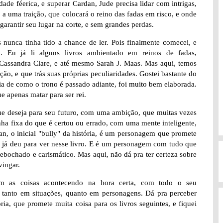
ade féerica, e superar Cardan, Jude precisa lidar com intrigas,
 a uma traição, que colocará o reino das fadas em risco, e onde
 garantir seu lugar na corte, e sem grandes perdas.
s nunca tinha tido a chance de ler. Pois finalmente comecei, e
 Eu já li alguns livros ambientado em reinos de fadas,
a Cassandra Clare, e até mesmo Sarah J. Maas. Mas aqui, temos
ão, e que trás suas próprias peculiaridades. Gostei bastante do
ia de como o trono é passado adiante, foi muito bem elaborada.
 apenas matar para ser rei.
ue deseja para seu futuro, com uma ambição, que muitas vezes
ha fixa do que é certou ou errado, com uma mente inteligente,
an, o inicial "bully" da história, é um personagem que promete
 já deu para ver nesse livro. E é um personagem com tudo que
 debochado e carismático. Mas aqui, não dá pra ter certeza sobre
vingar.
om as coisas acontecendo na hora certa, com todo o seu
s, tanto em situações, quanto em personagens. Dá pra perceber
a, que promete muita coisa para os livros seguintes, e fiquei