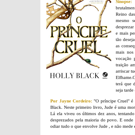
Sinopse:
brutalment
Reino das
mesmo se
desprezar
e mais pe
tão deseja
as conseq
mais nos 
vocação 
traição a
arriscar t
Elfhame.C
terá que 
seja tarde
Por Jayne Cordeiro:
"O príncipe Cruel" é o
Black. Neste primeiro livro, Jude é uma mort
Lá ela viveu os últimos dez anos, tentand
desprezados pela maioria do povo. E onde 
odiar tudo o que envolve Jude , e não mede e