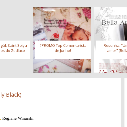
gá]: Saint Seiya
#PROMO Top Comentarista
Resenha: "Um
iros do Zodíaco
de Junho!
amor" (Bell
ly Black)
:
Regiane Winarski