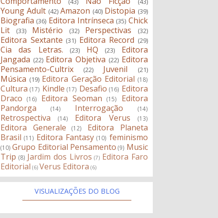
Comportamento
Não Ficção
(43)
(43)
Young Adult
Amazon
Distopia
(42)
(40)
(39)
Biografia
Editora Intrínseca
Chick
(36)
(35)
Lit
Mistério
Perspectivas
(33)
(32)
(32)
Editora Sextante
Editora Record
(31)
(29)
Cia das Letras.
HQ
Editora
(23)
(23)
Jangada
Editora Objetiva
Editora
(22)
(22)
Pensamento-Cultrix
Juvenil
(22)
(21)
Música
Editora Geração Editorial
(19)
(18)
Cultura
Kindle
Desafio
Editora
(17)
(17)
(16)
Draco
Editora Seoman
Editora
(16)
(15)
Pandorga
Interrogação
(14)
(14)
Retrospectiva
Editora Verus
(14)
(13)
Editora Generale
Editora Planeta
(12)
Brasil
Editora Fantasy
feminismo
(11)
(10)
Grupo Editorial Pensamento
Music
(10)
(9)
Trip
Jardim dos Livros
Editora Faro
(8)
(7)
Editorial
Verus Editora
(6)
(6)
VISUALIZAÇÕES DO BLOG