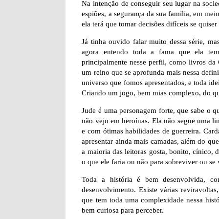
Na intenção de conseguir seu lugar na socied
espiões, a segurança da sua família, em meio
ela terá que tomar decisões difíceis se quiser
Já tinha ouvido falar muito dessa série, ma
agora entendo toda a fama que ela tem.
principalmente nesse perfil, como livros d
um reino que se aprofunda mais nessa definiç
universo que fomos apresentados, e toda ide
Criando um jogo, bem mias complexo, do que
Jude é uma personagem forte, que sabe o q
não vejo em heroínas. Ela não segue uma lin
e com ótimas habilidades de guerreira. Card
apresentar ainda mais camadas, além do que
a maioria das leitoras gosta, bonito, cínico,
o que ele faria ou não para sobreviver ou se 
Toda a história é bem desenvolvida, c
desenvolvimento. Existe várias reviravolta
que tem toda uma complexidade nessa históri
bem curiosa para perceber.