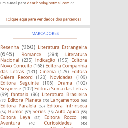
um e-mail para
dear.book@hotmail.com
^^
[Clique aqui para ver dados dos parceiros]
MARCADORES
(960)
Resenha
Literatura Estrangeira
(645)
Romance
(284)
Literatura
Nacional
(235)
Indicação
(195)
Editora
Novo Conceito
(168)
Editora Companhia
das Letras
(131)
Cinema
(129)
Editora
Galera Record
(120)
Novidades
(109)
Editora Seguinte
(106)
Drama
(102)
Suspense
(102)
Editora Suma das Letras
(99)
fantasia
(86)
Literatura Brasileira
Editora Planeta
Lançamentos
(76)
(75)
(66)
Editora Paralela
Editora Intrinseca
(65)
Humor
Séries
Auto-Ajuda
(64)
(57)
(56)
(55)
Editora Leya
Editora Rocco
(52)
(49)
Aventura
Curiosidades
(46)
(45)