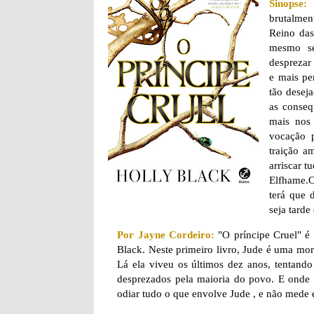
Sinopse:
brutalment
Reino das
mesmo se
desprezar
e mais pe
tão deseja
as conseq
mais nos 
vocação 
traição a
arriscar t
Elfhame.C
terá que 
seja tarde
Por Jayne Cordeiro:
"O príncipe Cruel" é o
Black. Neste primeiro livro, Jude é uma mort
Lá ela viveu os últimos dez anos, tentand
desprezados pela maioria do povo. E onde 
odiar tudo o que envolve Jude , e não mede e