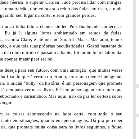
ade féerica, e superar Cardan, Jude precisa lidar com intrigas,
 a uma traição, que colocará o reino das fadas em risco, e onde
 garantir seu lugar na corte, e sem grandes perdas.
s nunca tinha tido a chance de ler. Pois finalmente comecei, e
 Eu já li alguns livros ambientado em reinos de fadas,
a Cassandra Clare, e até mesmo Sarah J. Maas. Mas aqui, temos
ão, e que trás suas próprias peculiaridades. Gostei bastante do
ia de como o trono é passado adiante, foi muito bem elaborada.
 apenas matar para ser rei.
ue deseja para seu futuro, com uma ambição, que muitas vezes
ha fixa do que é certou ou errado, com uma mente inteligente,
an, o inicial "bully" da história, é um personagem que promete
 já deu para ver nesse livro. E é um personagem com tudo que
 debochado e carismático. Mas aqui, não dá pra ter certeza sobre
vingar.
om as coisas acontecendo na hora certa, com todo o seu
s, tanto em situações, quanto em personagens. Dá pra perceber
a, que promete muita coisa para os livros seguintes, e fiquei