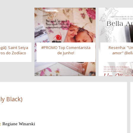
gá]: Saint Seiya
#PROMO Top Comentarista
Resenha: "Um
iros do Zodíaco
de Junho!
amor" (Bell
ly Black)
:
Regiane Winarski