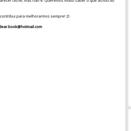
recer clichê, mas não é. Queremos muito saber o que achou do
contribui para melhorarmos sempre! ;D
dear.book@hotmail.com