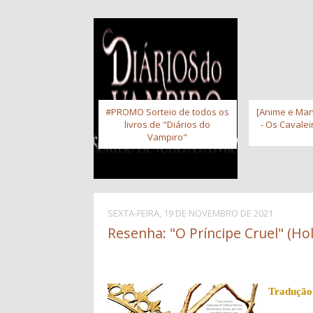
#PROMO Sorteio de todos os
[Anime e Man
livros de "Diários do
- Os Cavale
Vampiro"
SEXTA-FEIRA, 19 DE NOVEMBRO DE 2021
Resenha: "O Príncipe Cruel" (Hol
Tradução