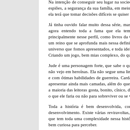
Na intenção de conseguir seu lugar na socied
espiões, a segurança da sua família, em meio
ela terá que tomar decisões difíceis se quiser
Já tinha ouvido falar muito dessa série, ma
agora entendo toda a fama que ela tem.
principalmente nesse perfil, como livros d
um reino que se aprofunda mais nessa definiç
universo que fomos apresentados, e toda ide
Criando um jogo, bem mias complexo, do que
Jude é uma personagem forte, que sabe o q
não vejo em heroínas. Ela não segue uma lin
e com ótimas habilidades de guerreira. Card
apresentar ainda mais camadas, além do que
a maioria das leitoras gosta, bonito, cínico,
o que ele faria ou não para sobreviver ou se 
Toda a história é bem desenvolvida, c
desenvolvimento. Existe várias reviravolta
que tem toda uma complexidade nessa históri
bem curiosa para perceber.