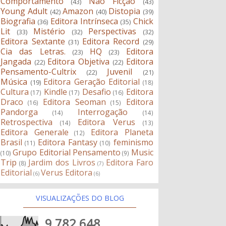
Comportamento
Não Ficção
(43)
(43)
Young Adult
Amazon
Distopia
(42)
(40)
(39)
Biografia
Editora Intrínseca
Chick
(36)
(35)
Lit
Mistério
Perspectivas
(33)
(32)
(32)
Editora Sextante
Editora Record
(31)
(29)
Cia das Letras.
HQ
Editora
(23)
(23)
Jangada
Editora Objetiva
Editora
(22)
(22)
Pensamento-Cultrix
Juvenil
(22)
(21)
Música
Editora Geração Editorial
(19)
(18)
Cultura
Kindle
Desafio
Editora
(17)
(17)
(16)
Draco
Editora Seoman
Editora
(16)
(15)
Pandorga
Interrogação
(14)
(14)
Retrospectiva
Editora Verus
(14)
(13)
Editora Generale
Editora Planeta
(12)
Brasil
Editora Fantasy
feminismo
(11)
(10)
Grupo Editorial Pensamento
Music
(10)
(9)
Trip
Jardim dos Livros
Editora Faro
(8)
(7)
Editorial
Verus Editora
(6)
(6)
VISUALIZAÇÕES DO BLOG
9,782,648