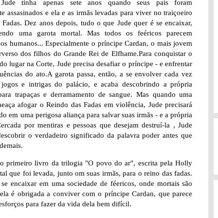
Jude tinha apenas sete anos quando seus pais foram
e assasinados e ela e as irmãs levadas para viver no traiçoeiro
 Fadas. Dez anos depois, tudo o que Jude quer é se encaixar,
ndo uma garota mortal. Mas todos os feéricos parecem
 os humanos... Especialmente o príncipe Cardan, o mais jovem
rverso dos filhos do Grande Rei de Elfhame.Para conquistar o
do lugar na Corte, Jude precisa desafiar o príncipe - e enfrentar
uências do ato.A garota passa, então, a se envolver cada vez
jogos e intrigas do palácio, e acaba descobrindo a própria
para trapaças e derramamento de sangue. Mas quando uma
meaça afogar o Reindo das Fadas em violência, Jude precisará
udo em uma perigosa aliança para salvar suas irmãs - e a própria
ercada por mentiras e pessoas que desejam destruí-la , Jude
descobrir o verdadeiro significado da palavra poder antes que
 demais.
 primeiro livro da trilogia "O povo do ar", escrita pela Holly
al que foi levada, junto om suas irmãs, para o reino das fadas.
o se encaixar em uma sociedade de féericos, onde mortais são
ela é obrigada a conviver com o príncipe Cardan, que parece
sforços para fazer da vida dela bem difícil.