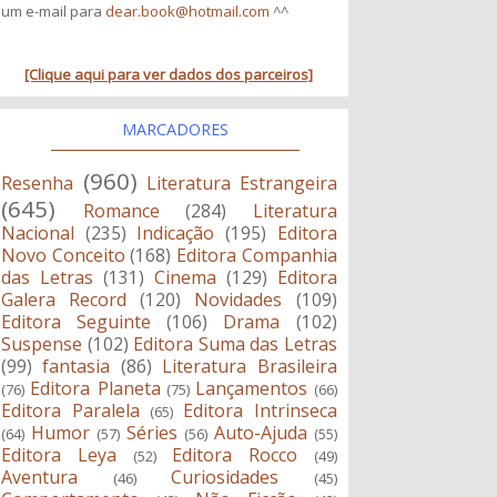
um e-mail para
dear.book@hotmail.com
^^
[Clique aqui para ver dados dos parceiros]
MARCADORES
(960)
Resenha
Literatura Estrangeira
(645)
Romance
(284)
Literatura
Nacional
(235)
Indicação
(195)
Editora
Novo Conceito
(168)
Editora Companhia
das Letras
(131)
Cinema
(129)
Editora
Galera Record
(120)
Novidades
(109)
Editora Seguinte
(106)
Drama
(102)
Suspense
(102)
Editora Suma das Letras
(99)
fantasia
(86)
Literatura Brasileira
Editora Planeta
Lançamentos
(76)
(75)
(66)
Editora Paralela
Editora Intrinseca
(65)
Humor
Séries
Auto-Ajuda
(64)
(57)
(56)
(55)
Editora Leya
Editora Rocco
(52)
(49)
Aventura
Curiosidades
(46)
(45)